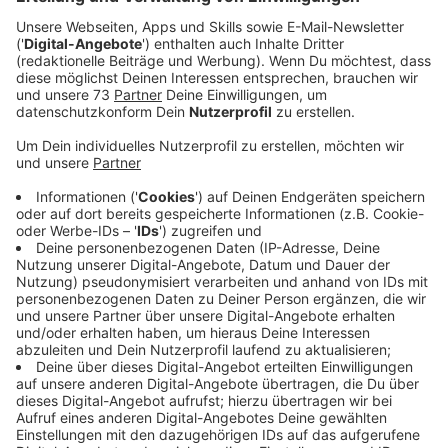
In seiner neuen Rolle wird der Rapper, Sänger und
Songwriter ab der League World Championship 2022
dafür verantwortlich sein, musikalische Momente,
einen League-Champion-Skin und eine Live-Worlds-
Performance für die über 180 Millionen monatlichen
Spieler und Fans im League-Universum zu schaffen.
"Ich hatte das Gefühl, dass es für mich an der Zeit war,
etwas Neues auszuprobieren. Ich habe der Popkultur
auf so viele Arten meinen Stempel aufgedrückt, und
jetzt ist es an der Zeit, die Welt der Spiele in Angriff
zu nehmen. Ich werde der größte Präsident von
League of Legends aller Zeiten sein. Außerdem werde
ich die beste Worlds-Hymne aller Zeiten machen und
die größte, coolste und sexieste Worlds in der
Geschichte aller Worlds veranstalten", sagte Lil Nas X.
Selbstbewusstsein hat er in jedem Fall-