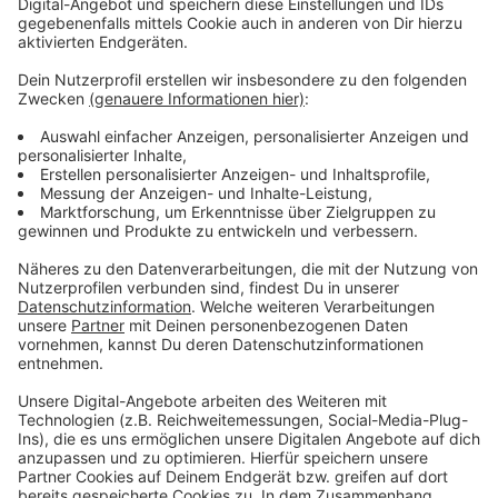
Anzeige
Wir benötigen Ihre
Zustimmung, um den YouTube
Video-Service zu laden!
Wir verwenden einen Service eines
Drittanbieters, um Videoinhalte
einzubetten. Dieser Service kann
Daten zu Ihren Aktivitäten
sammeln. Bitte lesen Sie die
Details durch und stimmen Sie der
Nutzung des Service zu, um dieses
Video anzusehen.
Mehr Informationen
Lil Nas X - STAR WALKIN' (League of Legends Worlds
Anthem)