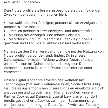
Zustimmung, um den YouTube
Video-Service zu laden!
Wir verwenden einen Service eines
Drittanbieters, um Videoinhalte
einzubetten. Dieser Service kann
Daten zu Ihren Aktivitäten
sammeln. Bitte lesen Sie die
Details durch und stimmen Sie der
Nutzung des Service zu, um dieses
Video anzusehen.
Mehr Informationen
Levent Geiger - 2 Dumb Kids
Akzeptieren
Anzeige
powered by
Usercentrics Consent
Management Platform