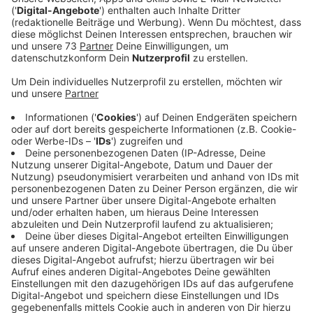
Der 19-jährige ist in seinem jungen Leben schon viel in
der Welt rumgekommen. Levent Geiger kommt
gebürtig aus München, hat seine Kindheit aber unter
anderem auch in Städten wie Chicago und São Paulo
verbracht. Hier lernte er nicht nur fünf Sprachen zu
sprechen, vor allem entdeckte er seine Liebe zur
Musik. Als er mit neun seinen ersten Wettbewerb
gewann, startet ein aufregender und
vielversprechender Musik-Weg für ihn. Mittlerweile hat
er seinen Sound in poppigen Melodien gefunden und
liefert uns frische und junge Musik. Das hört man auch
in seiner neuen Single "2 Dumb Kids".
Anzeige
Wir benötigen Ihre