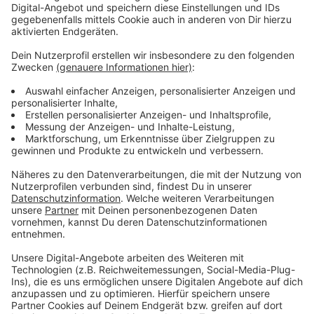
Für den Umstieg in Bad Bentheim bedeutet dies:
X80-Ankunft in Bad Bentheim zur Minute 21 (bisher
Minute 16), Abfahrt IC nach Berlin zur Minute 28
X80-Abfahrt ab Bad Bentheim zur Minute 43 (bisher
Minute 44), Ankunft IC aus Berlin zur Minute 34
Für weitere Informationen zu Fahrplan und Tarif steht
die Schlaue Nummer kostenlos unter der
Telefonnummer 0 800 6 / 50 40 30 zur Verfügung.
Fahrplaninformationen gibt es auch bei der
kostenlosen elektronischen Fahrplanauskunft unter 0
800 3 / 50 40 30 oder im Internet unter www.rvm-
online.de. In der BuBiM-App stehen ebenfalls alle
Informationen zur Verfügung. Die BuBiM-App steht
zum kostenlosen Download im App Store und im
Google Play Store bereit.