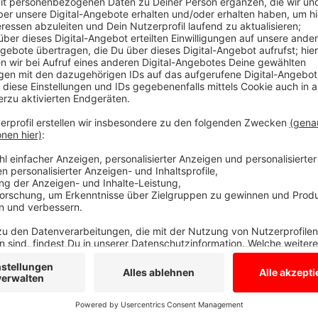
10.000 Euro Belohnung für Hinweise
Anzeige
Dabei wurde Alarm und die Nebelanlage ausgelöst. Da
Wer sie gesehen hat, darf sich gerne bei der Polizei 
Sparkasse Westmünsterland bietet 10.000 Euro Beloh
Täter führen.
Anzeige