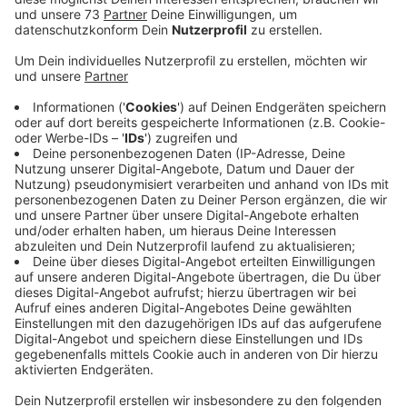
Veröffentlicht:
Mittwoch, 07.12.2022 16:36
Anzeige
Es konnten sich Nachbarschaften bewerben
Anzeige
Im Frühjahr soll es dann in Rhede, Velen und Bocholt
losgehen, meldet das Regionalmanagemt der
LEADER-Region Bocholter Aa.
Die ausgewählten Nachbarschaften bekommen
kostenlos für mindestens 12 Monate E-Autos und eine
Ladesäule zur Verfügung gestellt.