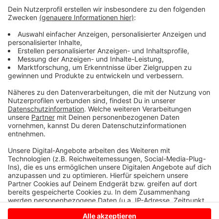
wieder reinholen zu können. Hier bei uns im Kreis
Borken bekommt er dafür Verständnis und zwar unter
anderem von Daniel Geesink aus Vreden. Auch er baut
Erdbeeren an und sagt, dass das Pflücken, Kühlen und
Transportieren nun Mal nicht zum Nulltarif geht. Die
aktuelle Situation müsse auf jeden Fall in die
Anbauplanung fürs kommende Jahr mit einbezogen
werden.
Anzeige
Anzeige
Anzeige