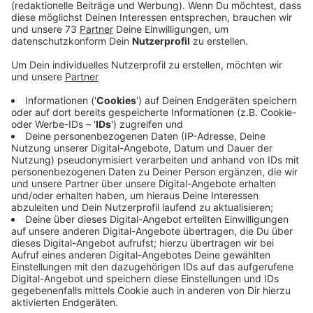
Veröffentlicht:
Dienstag, 31.05.2022 06:07
Anzeige
Verkaufen lohne sich nicht
Anzeige
Im Kreis Coesfeld verwüstet ein Erdbeerbauer gerade
seine Ernte, statt sie zu verkaufen. 120.000 Euro
verliert er dadurch. Doch das ist ihm lieber, als von den
Supermärkten schlecht bezahlt zu werden. 1,70 oder
1,80 bräuchte der Bauer pro Schale, damit er klar
kommt, die Märkte wollen ihm gut 1 Euro geben. Also
richtet der Bauer sein Feld lieber für Mais her, um so
zumindest noch ein bisschen von dem verlorenen Geld