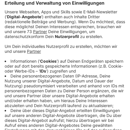
Landtagsvizepräsident Christof Rasche ist zu Gast.
Veröffentlicht:
Donnerstag, 22.01.2026 07:45
Anzeige
Politik und Demokratie zum Anfassen
Anzeige
Im Rahmen des Programms „Landtag macht Schule“
besucht heute Vormittag eine Delegation des
nordrhein-westfälischen Landtags die Sekundarschule
an der Berkel in Vreden. Angeführt wird sie von
Landtags-Vizepräsident Christof Rasche. Begleitet
wird er unter anderem von Abgeordneten aus
verschiedenen Fraktionen sowie kommunalen