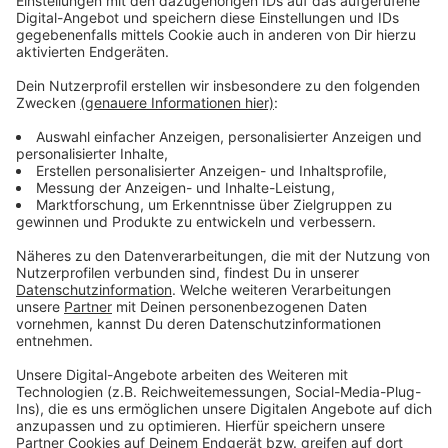
Politikvertretern.
Das Programm richtet sich vor allem an Schulen, die
nicht nach Düsseldorf in den Landtag fahren können
oder wollen. Stattdessen kommt das
Landesparlament direkt zu den Schülerinnen und
Schülern. Ziel ist es, Politik, Demokratie und die Arbeit
des Landtags anschaulich und greifbar zu vermitteln.
In der Aula der Schule haben Schülerinnen und Schüler
der Jahrgänge 8, 9 und 10 eine Stunde lang die
Gelegenheit, ihre vorbereiteten Fragen zu stellen und
mit den Gästen aus der Landespolitik zu diskutieren.
Themen sind unter anderem politische
Mitbestimmung, demokratische Prozesse und der
Alltag im Landtag.
Schulleiterin Linda Hilbring zeigt sich stolz, dass ihre
Schule für das Programm ausgewählt wurde. Die
Schulleitung hofft, dass der direkte Austausch mit