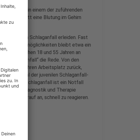
 Gehirn oder in einem der zuführenden
 Seltener tritt eine Blutung im Gehirn
Menschen einen Schlaganfall erleiden. Fast
uter Therapiemöglichkeiten bleibt etwa ein
enschen zwischen 18 und 55 Jahren an
nilen Schlaganfall“ die Rede. Von den
Prozent an ihren Arbeitsplatz zurück,
. Und die Zahl der juvenilen Schlaganfall-
gen. Jeder Schlaganfall ist ein Notfall
tsprechende Diagnostik und Therapie
ommt es darauf an, schnell zu reagieren.
 Ihr hier.