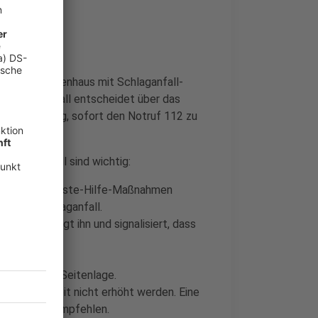
chtig
 in ein Krankenhaus mit Schlaganfall-
em Schlaganfall entscheidet über das
nders wichtig, sofort den Notruf 112 zu
Schlaganfall sind wichtig:
folgenden Erste-Hilfe-Maßnahmen
 einen Schlaganfall.
ein. Beruhigt ihn und signalisiert, dass
die stabile Seitenlage.
usstlosigkeit nicht erhöht werden. Eine
tienten zu empfehlen.