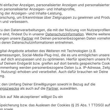
Überwiegend verursacht eine verstopfte Blutbahn im
Gefäße den Schlaganfall (Ischämischer Schlaganfall).
durch ein geplatztes Gefäß auf.
Ein weit verbreiteter Irrglaube ist, dass nur ältere 
jeder fünfte Patient ist jünger als 55 Jahre. Trotz g
Drittel von ihnen dauerhaft arbeitsunfähig. Wenn M
einem Hirninfarkt erkranken, dann ist von einem „juve
Betroffenen kehren nach der Erkrankung nur etwa 40 
etwa ein Drittel bleibt sogar dauerhaft berufsunfähig
Patienten steigt weiter an, wie neueste Studien bele
und sollte so schnell wie möglich in eine für die en
ausgerichtete Klinik gebracht werden. Bei Verdacht k
Mehr Informationen zur Stroke Unit Borken findet
Anzeige