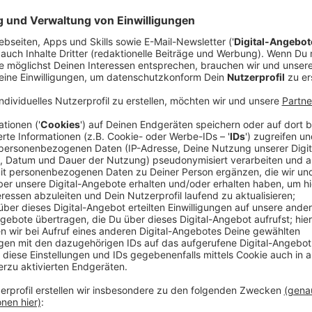
Das Wichtigste ist: SOFORTIGE Hilfe. Das weiß auch 
Schlaganfallstation im Borkener Krankenhaus:
"Jeder Schlaganfall ist ein Notfall, der umgehend
Neurologen sagen immer Zeit ist Gehirn, denn je 
Nervenzellen gehen zugrunde."
Die Folgen eines Schlaganfalls sind oft gravierend: S
Todesursache und der häufigste Grund für Langzeitb
einen Schlaganfall entstehen neurologische Ausfäll
Plötzliche Schwäche oder Gefühlsstörung einer
Plötzlicher Verlust der Sprechfähigkeit oder S
verstehen.
Erstmalig und plötzlich auftretende sehr heft
Vorübergehende Doppelbilder.
Plötzlich einsetzender Schwindel mit Gangunsi