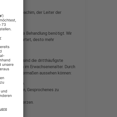
Dr. Marco Joachim, der Leiter der
 eine ärtzliche Behandlung benötigt. Wir
länger man wartet, desto mehr
chlaganfälle sind die dritthäufigste
ehinderungen im Erwachsenenalter. Durch
e, die folgendermaßen aussehen können:
 Körperseite.
chwierigkeiten, Gesprochenes zu
ige Kopfschmerzen.
cherheit.