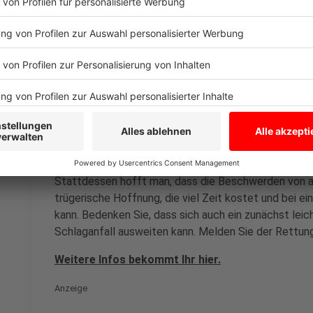
Die stabile Seitenlage hält die Atemwege frei
Achtet auf die Atmung des Betroffenen und ge
Reicht keine Getränke oder Medikamente – ein
Bei Herz- oder Atemstillstand: Leitet sofort
Sprecht umstehende Menschen direkt an und bi
Notiert Euch den Zeitpunkt, als die Symptome
ist wichtig für den Notarzt
Zögert nicht, ruft sofort die 112!
Leider scheuen sich noch zu viele Menschen davor, 
Stattdessen hofft man, dass die Beschwerden von all
trügerische Hoffnung, die viel Zeit kostet und bei 
kann. Bedenken Sie, dass sich auch ein zunächst lei
Schlaganfall ausweiten kann. Melden Sie der Rettungs
Weitere Infos bekommt Ihr hier.
Anzeige