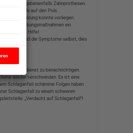
. Entfernt gegebenenfalls Zahnprothesen.
gebenenfalls auf den Puls.
e Schluckstörung könnte vorliegen.
ige Wiederbelebungsmaßnahmen ein.
ttet sie um Hilfe!
 begannen und die Symptome selbst, dies
den Rettungsdienst zu benachrichtigen.
eine wieder verschwinden. Es ist eine
einem Schlaganfall schlimme Folgen haben
chter Schlaganfall zu einem schweren
leitstelle: „Verdacht auf Schlaganfall"!