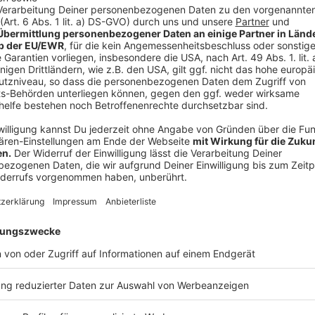
Verdacht auf Schlaganfall? So reagiert Ihr ri
Anzeige
Ein Schlaganfall-Patient muss so schnell wie möglich
Expertise gebracht werden. Die erste Zeit nach ein
Ausmaß der Zellschäden im Gehirn. Daher ist es beso
wählen. Jede Minute zählt!
Diese Erste Hilfe-Maßnahmen bei Verdacht auf einen 
Bewahrt Ruhe und helft dem Betroffenen mit 
Wählt den Notruf 112. Äußert den Verdacht auf
Lasst den Betroffenen nach Möglichkeit nicht all
Hilfe unterwegs ist.
Lockert beengende Kleidung.
Bringt den Betroffenen bei Bewusstlosigkeit in 
Der Oberkörper des Betroffenen sollte bei Bew
Erhöhung des Oberkörpers ist nur bei wachen Pa