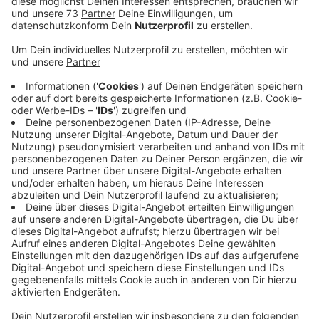
Anzeige
Viele Sportveine haben schon profitiert
Anzeige
Alte Clubheime, in die Jahre gekommene Tennisplätze
oder fehlende Tribünen. Bei vielen Sportvereinen in
NRW fehlt es an Geld für nötige Bau- und
Sanierungsmaßnahmen und die Kommunen können
auch nur bedingt helfen. Deshalb hat die
Landesregierung das Förderprogramm "Moderne
Sportstätte 2022" aufgelegt. Eine ganze Reihe von
Sportvereinen hier im Kreis Borken haben schon
Zuschüsse daraus bekommen. Nun gibt es vier weitere
Förderbescheide: Für den SC Reken, den Reitverein