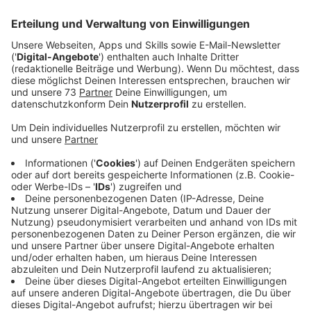
Veröffentlicht:
Montag, 28.10.2024 15:53
Anzeige
Ministerin Neubaur ist stolz auf den
Handwerkernachwuchs
Anzeige
Bei der Ehrung erklärte NRW Wirtschaftsministerin
Mona Neubaur, sie sei stolz auf alle jungen Menschen
in Nordrhein-Westfalen, die als Auszubildende im
Handwerk zu einer zukunftsfähigen, klimaneutralen
Wirtschaft und zum gesellschaftlichen Zusammenhalt
beitragen.