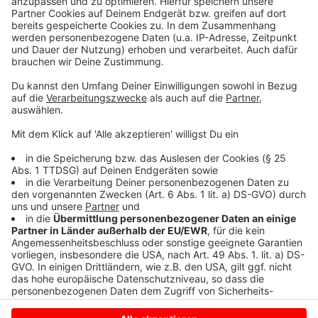
Präzisionswerkzeugmechaniker Fachrichtung
Zerspanwerkzeuge Nathanael Ewert, Haltern am
See (Stegerhoff, Borken)
Tischler Hendrik Nienhaus, Hamminkeln
(Wiesmanns Küchen, Borken)
Anzeige
Anzeige