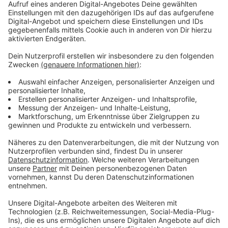
Anzeige
Die Landessieger aus dem Westmünsterland
Anzeige
Fliesen-, Platten- und Mosaikleger Maximilian
Wissing, Vreden (Michael Terdues, Vreden)
Hörakustikerin Kira Große-Venhaus, Borken
(Fielmann, Bocholt)
Land- und Baumaschinenmechatroniker Michael
Weßling, Ahaus (Agravis Technik, Gronau)