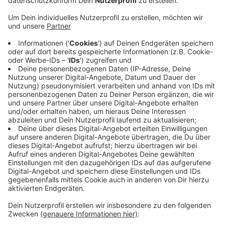
Abstimmung läuft ab sofort
Anzeige
Gronau, Isselburg-Anholt und Bocholt brauchen unsere
Hilfe. Sie gehören zu den 74 Rathäusern in NRW, die
vorgeschlagen wurden. Das Land hatte in den sozialen
Medien unter dem Hashtag #schönstesrathausinnrw,
um Vorschläge gebeten. Jetzt läuft die Abstimmung.
Sowohl Gronau, Isselburg Anholt als auch Bocholt
bewerben sich mit ihren historischen Rathäusern.
Hier könnt ihr für die Rathäuser abstimmen.
Anzeige