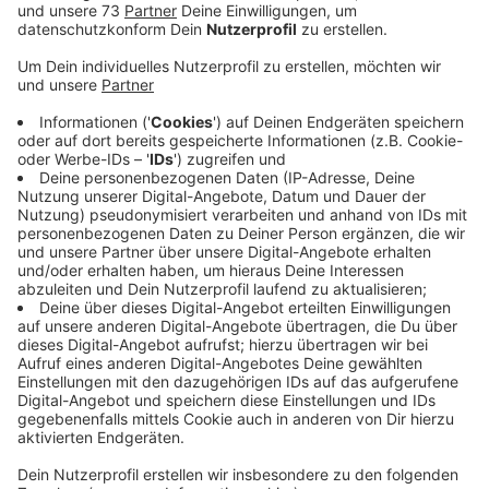
Veröffentlicht:
Donnerstag, 28.04.2022 14:18
Anzeige
Negativer Test kann bei Besuch nötig sein
Anzeige
In Arztpraxen, Krankenhäusern und Pflegeheimen
müssen wir also erstmal weiter eine Maske tragen.
Das gilt auch für den ÖPNV, wenn wir Taxi fahren
sowie für bestimmte staatliche Einrichtungen.
Krankenhäuser und Pflegeeinrichtungen dürfen
außerdem weiterhin von Besuchern einen aktuellen
negativen Testnachweis verlangen.