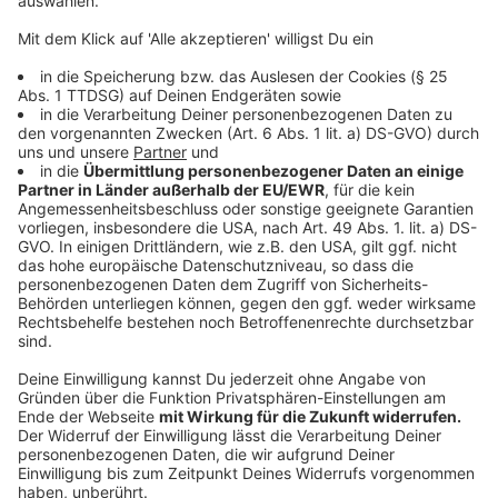
Schulen. Davon befinden sich jeweils sechs in den
Regierungsbezirken Arnsberg und Köln, eine Schule im
Regierungsbezirk Detmold, sieben im Bezirk
Düsseldorf und fünf im Bezirk Münster. Ob die Idee
der Talentschulen aufgeht, soll wissenschaftlich
begleitet und ausgewertet werden.
Anzeige
Von Gewerkschaften und Opposition kommt
massive Kritik
Anzeige
Die Gewerkschaft Bildung und Erziehung (VBE) übt
unter anderem massive Kritik. Der Landesvorsitzende
des Verbandes, Stefan Behlau sagt: "Schulen in einen
Wettbewerb um bessere Ressourcen und mehr