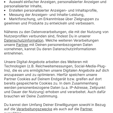
ermöglichen.”
Anzeige
Merkel lobt die Idee als beispielhaft
Anzeige
Eine elfköpfige Auswahlkommission hat nun 25
weitere Schulen ausgewählt, die mit besonderer
Ausstattung für mehr Bildungsgerechtigkeit von
Kindern aus sozial benachteiligten Familien sorgen
sollen. 98 Schulen hatten sich um diese besondere
Förderung beworben. Kanzlerin Merkel hatte das
Programm in einer ihrer Video-Botschaften sogar als
beispielhaft gelobt. Die ausgewählten Schulen sind 16
allgemeinbildende Schulen und neun berufsbildende