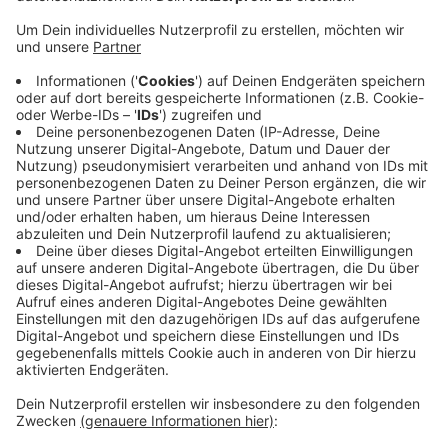
Leuchtturm-Projekte. Sie sollen benachbarte Schulen
dazu animieren, genauso gut zu werden.
Anzeige
Ministerin will “beste und gerechte Bildung”
erreichen
Anzeige
NRW-Schulministerin Gebauer sagte in Düsseldorf:
“Die Talentschulen NRW sollen ein Beitrag sein für
beste und gerechte Bildungschancen für alle
Schülerinnen und Schüler. Gerade wenn sie aufgrund
ungleicher Startbedingungen Nachteile haben. Wir
kommen unserem Ziel näher, Kindern und Jugendlichen
unabhängig von ihrer Herkunft mehr individuelle
Chancen auf eine erfolgreiche Bildungskarriere zu