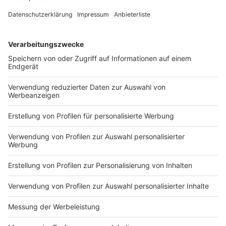
Personal zu schicken ist mehr als bedenklich. Ein
Wettbewerb um mehr Ressourcen schafft keine
Bildungsgerechtigkeit. Nordrhein-Westfalen als
bevölkerungsreichstes Bundesland darf nicht in
Leuchttürmen denken.“ 60 Schulen besonders gut
auszustatten, bringe Hunderttausenden von Schülern
in regulären Einrichtungen keine besseren
Lernbedingungen, sagt Behlau weiter.
Anzeige
Ähnlich sieht das auch die Opposition. Ein Programm
für gerade einmal ein Prozent aller Schulen in NRW sei
zu wenig, sagt SPD-Fraktionschef Kutschaty.
Stattdessen müsse das Angebot für alle Schulen in
NRW aufgelegt werden, die in einem sozial
schwierigen Umfeld stehen.