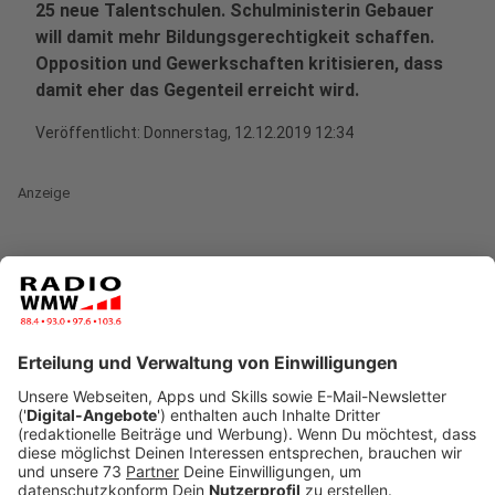
25 neue Talentschulen. Schulministerin Gebauer
will damit mehr Bildungsgerechtigkeit schaffen.
Opposition und Gewerkschaften kritisieren, dass
damit eher das Gegenteil erreicht wird.
Veröffentlicht:
Donnerstag, 12.12.2019 12:34
Anzeige
35 Talentschulen gibt es in NRW schon. Sie waren zum
Schuljahresstart 2019/20 an den Start gegangen.
Etwa zwei Drittel der Schulen stehen im Ruhrgebiet.
Sie sind eine Art Experiment mit der Fragestellung:
Lässt sich mit ausreichend Lehrern, ausreichend Geld
und moderner Ausstattung erreichen, dass
Bildungserfolg bei Kindern nicht mehr von der sozialen
Herkunft abhängt? Die Landesregierung hofft, dass
das der Fall ist und betrachtet die Talentschulen als