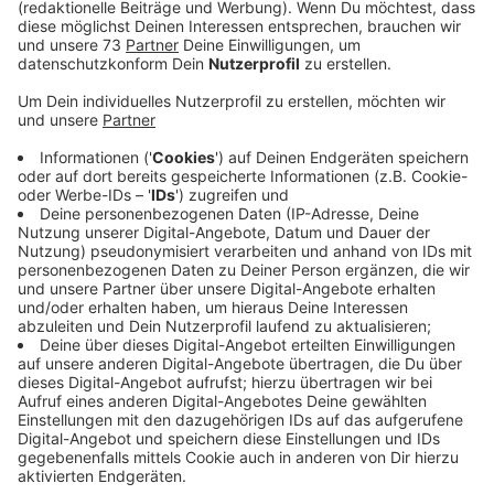
Straßen.NRW saniert seit Anfang Juli die L572 vom
Ortsausgang Gronau bis zur Landesgrenze
Niedersachsen. Für den nun kommenden Bauabschnitt
wird die L572 ab heute (22.07.19) zwischen dem
Heerweg und Hagelsweg - für voraussichtlich drei
Wochen - voll gesperrt. Nur die Anlieger erhalten die
Möglichkeit im Rahmen einer Einbahnstraßenregelung
von Gronau kommend bis zum Dreiländersee fahren zu
können.
Die Gegenrichtung des Anliegerverkehrs, vom
Dreiländersee kommend, wird über den Hagelsweg,
Timpkerweg und die L510 umgeleitet. Die überörtliche
Umleitung ist über Gildesheim, Bad Bentheim und
Ochtrup ausgeschildert. Fußgänger und Radfahrer
werden über angrenzende Wirtschaftswege geführt.
Das Bauende ist weiterhin für Anfang September