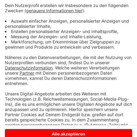
geplant.
Gleichzeitig laufen im Moment Bauarbeiten auf der
L42 (Verlängerung der L572 auf niedersächsischer
Seite) in Höhe des Klosters Bardel ebenfalls unter
Vollsperrung der Landesstraße. Somit ist eine
Durchfahrt von Gronau nach Gildehaus/Bad Bentheim
nicht möglich.
Anzeige
Anzeige
Anzeige