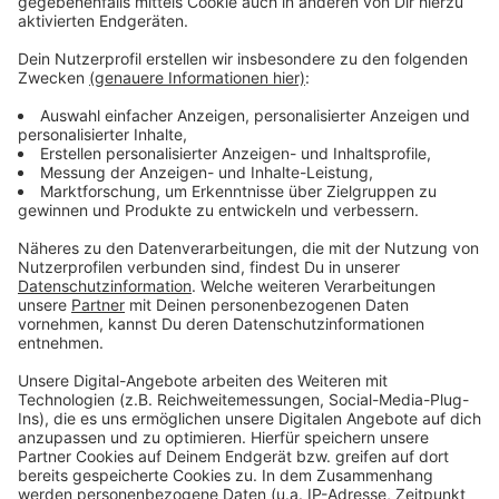
Wir benötigen Ihre
Zustimmung, um den YouTube
Video-Service zu laden!
Wir verwenden einen Service eines
Drittanbieters, um Videoinhalte
einzubetten. Dieser Service kann
Daten zu Ihren Aktivitäten
sammeln. Bitte lesen Sie die
Details durch und stimmen Sie der
Nutzung des Service zu, um dieses
Video anzusehen.
Mehr Informationen
Kygo, Donna Summer - Hot Stuff (Official Video)
Akzeptieren
Anzeige
powered by
Usercentrics Consent
Management Platform