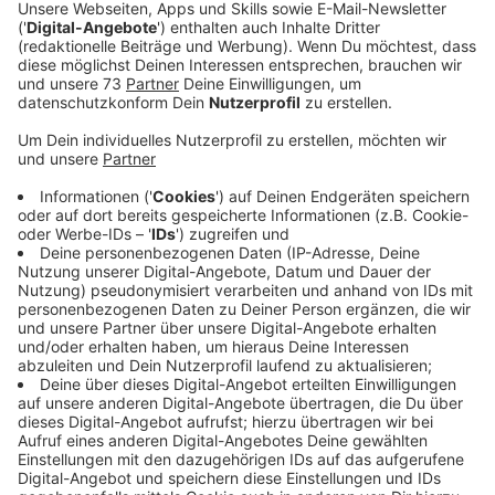
Man muss schon sagen: "Hot Stuff" von 1979 hat
Legendenstatus: Platz eins der US Billboard Charts,
Grammy Award und laut dem Rolling Stone Magazin
einer der "500 Greatest Songs Of All Time". "Donna
Summer ist eine meiner Lieblingskünstlerinnen aller
Zeiten", schwärmt Kygo. "Ihr Musikkatalog ist
fantastisch und ihr Gesang ist unübertroffen. Es war
einen Ehre, an einem legendären Track wie 'Hot Stuff'
arbeiten zu dürfen. Es war schon immer einer jener
Songs, die mich sofort in gute Laune versetzen, und
ich hoffe, dass diese Version Menschen, die den
legendären Donna Summer feiern möchten, weiterhin
Freude und Glück beschert". Davon wollen wir Kygo
auf gar keinen Fall abhalten.
Anzeige