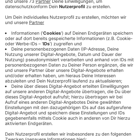
Veröffentlicht:
Dienstag, 13.02.2024 12:28
Anzeige
Bewerbungen werden bis zum 15. März
angenommen
Anzeige
Bewerbungsschluss ist der 15. März 2024 und das FSJ
beginnt am 16. September 2024. Dauer: 11,5 Monate.
Es warten spannende Einblicke in die Arbeits- und
Kulturwelt und ein monatliches Taschengeld, heißt es
vom Münsterland e.V.
Einzelheiten zu dem
Freiwilligen Sozialen Jahr gibt es hier.
Hier geht es
zur Bewerbung.