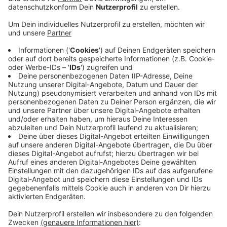
Veröffentlicht:
Samstag, 19.12.2020 09:12
Anzeige
Corona macht auch die Kulturschaffenden kreativ.
Wenn eine Ausstellung nicht vor Ort stattfinden kann
wegen des Lockdowns, dann muss die Ausstellung zu
den Menschen nach Hause. Das haben sich die Macher
der Sonderausstellung "Mein Weihnachten" des kult
Westmünsterland überlegt. Die Ausstellung ist
komplett digital erlebbar unter
www.mein-
weihnachten-im-kult.de
. Zu sehen ist unter anderem,
was die Menschen in den unterschiedlichen
Jahrzehnten seit 1900 zu Weihnachten geschenkt
bekommen haben.
Anzeige