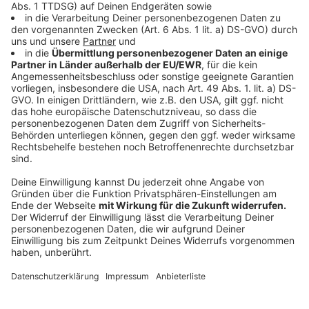
Tony Bauer leidet an einem Kurzdarmsyndrom: Seit
einem schweren chirurgischen Eingriff in seiner
Kindheit - bei dem ein Großteil des Dünndarms
entfernt wurde - ist er dauerhaft auf parenterale
Ernährung angewiesen. Dafür trägt er einen Rucksack
mit einem Infusionsbeutel, verbunden über einen
Schlauch. In der Vergangenheit war er mehrere Male
im Koma, er litt unter Erblindung und weiteren
gesundheitlichen Komplikationen. Trotz dieser
Erkrankung tritt er offen damit auf und
verabschiedete sich etwa bei der RTL-Show "Let’s
Dance" auch bewusst mit entblößtem Hautteil, um
seine Krankheit nicht zu verstecken.
Anzeige
Sein guter Freund Hassan
Anzeige