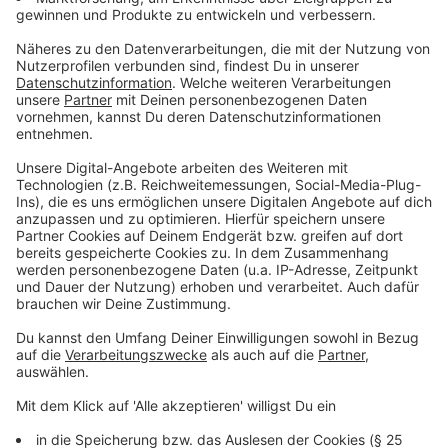
In seinem
Soloprogramm "Fallschirmspringer"
verarbeitet Tony Bauer seine Krankheitsgeschichte.
Der Titel bezieht sich auf eine Beschreibung seines
Arztes, der ihm als Kind sagte, er sei wie ein
Fallschirmspringer - in dem Sinne, dass er lebenslang
seinen "Schirm" - einen Rucksack mit Infusionszufuhr -
bei sich tragen müsse. Dieser Rucksack ist ein
ständiger Begleiter, über ihn wird er künstlich ernährt.
Die Programmtitel-Hommage ist dabei eine Referenz
an jenen Arzt, dem er sein Leben verdankt.
Anzeige
Die Krankheit Kurzdarmsyndrom
Anzeige