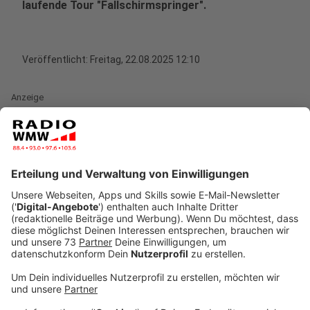
laufende Tour "Fallschirmspringer".
Veröffentlicht:
Freitag, 22.08.2025 12:10
Anzeige
Sascha Faßbender