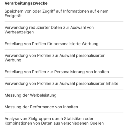
Im Interview mit Sascha Faßbender kommt Tony auch
auf seinen guten Freund Hassan zu sprechen, der auch
Teil seines Programms ist. Er bestätigt, dass es diese
Person wirklich gibt, häufig im Publikum sitzt und
wahrscheinlich der größte Kritiker vom Comedian ist.
Aber auf eine lustige Art und Weise, wie sich
herausstellt.
Tony Bauer tritt in den kommenden Monaten noch in
zahlreichen NRW-Städten auf.
Hier
findet ihr eine
Übersicht all seiner Termine.
Autoren: Sascha Faßbender & Joachim Schultheis
Anzeige