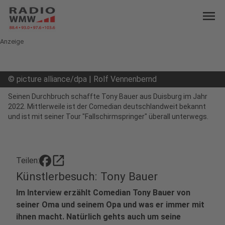
menu
Anzeige
©
picture alliance/dpa | Rolf Vennenbernd
Seinen Durchbruch schaffte Tony Bauer aus Duisburg im Jahr
2022. Mittlerweile ist der Comedian deutschlandweit bekannt
und ist mit seiner Tour "Fallschirmspringer" überall unterwegs.
open_in_new
Teilen:
Künstlerbesuch: Tony Bauer
Im Interview erzählt Comedian Tony Bauer von
seiner Oma und seinem Opa und was er immer mit
ihnen macht. Natürlich gehts auch um seine