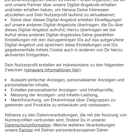
Anzeige
Michael Patrick Kelly spielt
Weihnachtskonzert für Aktion Lichtblicke
Anzeige
Am 10. Dezember schlagen Fanherzen höher.
Michael
Patrick Kelly
wird für die
Aktion Lichtblicke
ein
exklusives Weihnachtskonzert spielen. Und ihr könnt
dabei sein. Weitere Infos, wie ihr Tickets für das
Konzert gewinnen könnt, wo es ist usw. folgen an
dieser Stelle in den kommenden Tagen.
Anzeige