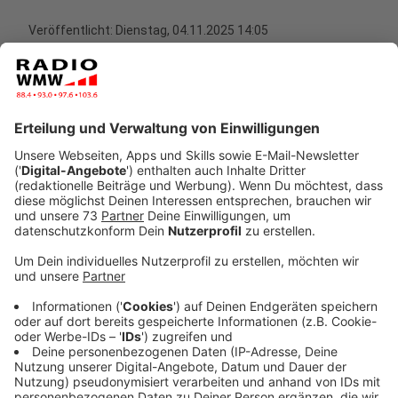
Veröffentlicht:
Dienstag, 04.11.2025 14:05
Anzeige
Michael Patrick Kelly ist nicht nur ein begnadeter
Musiker, sondern auch ein Mensch mit großem Herz.
Im Interview mit Moderator Robert Janz erzählt er von
seinem Engagement für die Aktion Lichtblicke, die
bedürftige Menschen in Nordrhein-Westfalen
unterstützt. "Ich finde es einfach großartig, dass ihr als
Radiosender so viel Energie investiert, um Menschen
zu helfen, die direkt vor unserer Haustür
Unterstützung brauchen", sagt Kelly. Er schätzt
besonders die Transparenz der Organisation: "Bei euch
weiß man einfach, dass die Hilfe dort ankommt, wo sie
gebraucht wird."