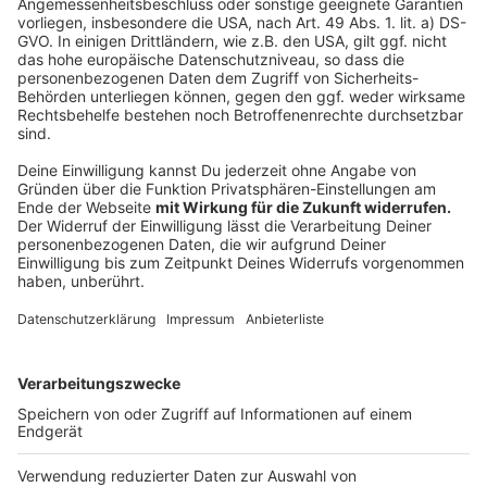
Spuren, die ihn und seine Fans verbinden.
Für Kelly sind Konzerte mehr als nur Musik. "Es geht
darum, für ein paar Stunden die Sorgen des Alltags zu
vergessen, Lebensfreude, Hoffnung und Mut zu
tanken." Besonders bei Charity-Konzerten wie
Lichtblicke spürt er die besondere Energie des
Publikums: "Die Leute sind schon vor dem ersten Ton
euphorisch, sie freuen sich, bringen ihre Liebsten mit
und genießen die gemeinsame Zeit." Für Kelly ist Musik
ein verbindendes Element: "Am Anfang sind alle
Fremde, am Ende Freunde - der gemeinsame Nenner
ist die Liebe zur Musik."
Anzeige