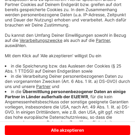
sammeln. Bitte lesen Sie die
Details durch und stimmen Sie der
Nutzung des Service zu, um dieses
Video anzusehen.
Mehr Informationen
Die neue Single der Singer-Songwriterin LOI "Am I
Enough"
Akzeptieren
Anzeige
powered by
Usercentrics Consent
Management Platform
Anzeige
Anzeige