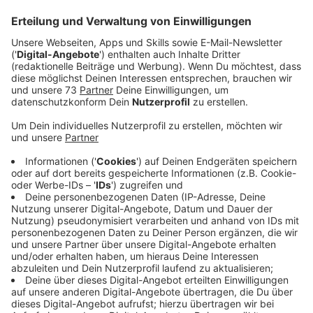
Veröffentlicht:
Mittwoch, 22.11.2023 09:52
Anzeige
LOI ist mit der Coverversion "Blinding Lights" von The
Weeknd ein Begriff geworden, oder aber auch mit ihrer
Single "Gold", die es in die Charts geschafft hat. Nun,
mit jungen 21 Jahren ist die nächste Single auf den
Markt, die verheißungsvoll sein könnte. Sie heißt "Am I
Enough". Wir haben LOI zum Interview eingeladen und
sprechen mit ihr über ihre junge Karriere, den neuen
Song und was sie überhaupt für das kommende Jahr
so plant.
Anzeige