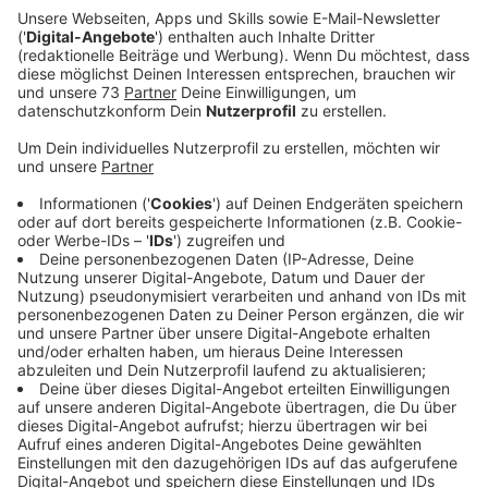
Veröffentlicht:
Dienstag, 22.11.2022 11:34
Anzeige
Die 20-jährige Sängerin LOI aus Mannheim hat sich in
den letzten Jahren mit Cover-Versionen großer Pop-
Songs eine internationale Fanbase aufgebaut. Zum
Beispiel mit ihrem The Weeknd Piano Cover von
"Blinding Lights". Im vergangenen Jahr hat sie ihre
erste eigene Single "I Follow" rausgebracht. LOI
kommt zum Interview & Unplugged bei uns vorbei. Wir
sprechen mit ihr unter anderem über ihre aktuelle
Single "Gold", den Support bei der Europa-Tour von
Zoe Wees und ihre eigene "I Follow"-Tour im
kommenden Jahr. Das Interview hört ihr dann an dieser
Stelle.
Anzeige