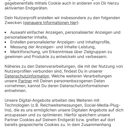
Wir benötigen Ihre
Zustimmung, um den YouTube
Video-Service zu laden!
Wir verwenden einen Service eines
Drittanbieters, um Videoinhalte
einzubetten. Dieser Service kann
Daten zu Ihren Aktivitäten
sammeln. Bitte lesen Sie die
Details durch und stimmen Sie der
Nutzung des Service zu, um dieses
Video anzusehen.
Mehr Informationen
Die neue Single der Newcomerin Loi "GOLD"
Akzeptieren
Anzeige