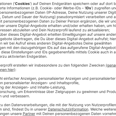
Mit "EVOLUT30N", eine Kombination des Wortes Evolu
BoBo seine Liebe zur Dance- und Popmusik. Am Frei
nächsten Jahr kommt er auf große Tour unter ander
Das Interview mit ihm findet ihr hier nach der Ausstra
Anzeige
Andreas Grunwald
DJ Bobo im Interview bei And
Anzeige