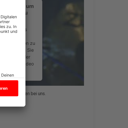
ustimmung, um
-Service zu
ervice eines
ideoinhalte
ce kann Daten zu
 Bitte lesen Sie
timmen Sie der
um dieses Video
.
onen
 hier zu hören bei uns.
nsent Management