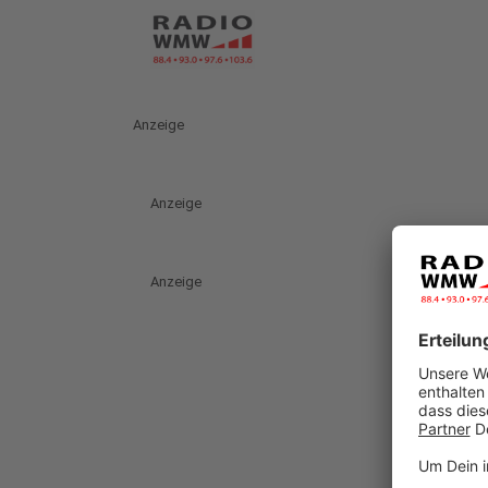
Anzeige
Anzeige
Anzeige