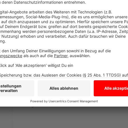
Wir benötigen Ihre Z
den YouTube Video
laden!
Wir verwenden einen S
Drittanbieters, um V
einzubetten. Dieser Servi
Ihren Aktivitäten sammeln.
die Details durch und s
Nutzung des Service zu, 
anzusehen
Mehr Informati
Die neue Single "Together We Fly" von DJ Bobo - jetzt
Akzeptieren
Anzeige
powered by
Usercentrics Co
Platform