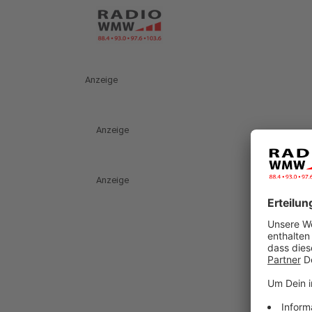
Anzeige
Anzeige
Anzeige