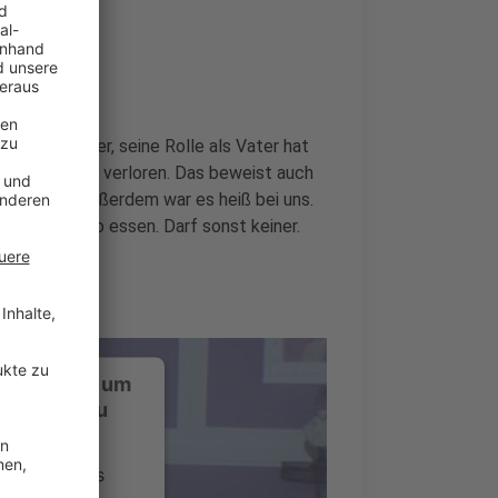
 verraten. Aber, seine Rolle als Vater hat
otzdem nichts verloren. Das beweist auch
'appelles". Außerdem war es heiß bei uns.
is im Studio essen. Darf sonst keiner.
ustimmung, um
-Service zu
ervice eines