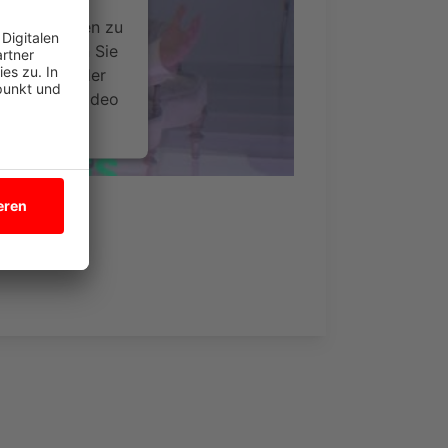
ideoinhalte
ce kann Daten zu
 Bitte lesen Sie
timmen Sie der
um dieses Video
.
onen
nsent Management