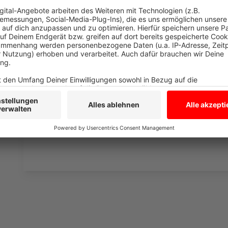
Drittanbieters, um V
einzubetten. Dieser Servi
Ihren Aktivitäten sammeln.
die Details durch und s
Nutzung des Service zu, 
anzusehen
Mehr Informati
Adel Tawil feat. Peachy - Tu m'appelles
Akzeptieren
Anzeige
powered by
Usercentrics Co
Platform