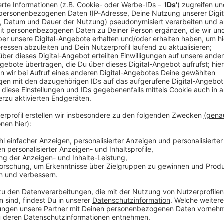
Neues Album "Alles lebt"
Anzeige
Adel Tawil ist Vater geworden. Viel mehr will er nicht
ihm einen anderen Drive gegeben. An Drive hat er tr
sein neues Album "Alles lebt" mit der Hitsingle "Tu m
Deswegen durfte er im Interview ausnahmsweise ein E
Anzeige
Wir benötigen Ihre Z
den YouTube Video
laden!
Wir verwenden einen S