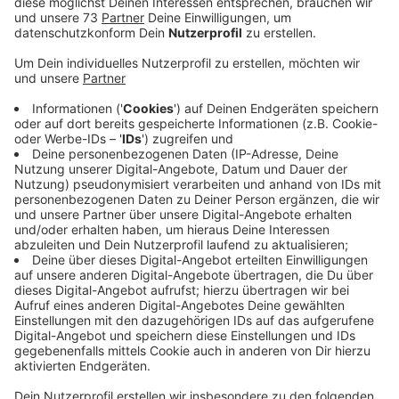
Ist es in Ordnung jedes Jahr 50 Millionen männliche
Küken zu töten - und zwar aus wirtschaftlichen
Gründen? Mit dieser schwierigen Frage befasst sich
am Donnerstag (13.06) das Bundesverwaltungsgericht
in Leipzig. Und es könnte gut sein, dass diese
Massentötung bald schon illegal ist. Tierschützer
kritisieren das Kükenschreddern schon seit Jahren.
Dabei wird laut der Geflügelwirtschaft gar nicht mehr
geschreddert, sondern die Tiere werden vergast. Rund
50 Millionen Tiere sterben so jedes Jahr, weil sie für
die Fleischindustrie viel zu dünn und für die
Eierproduktion nicht zu gebrauchen sind. Das soll sich
ändern. In Laboren und an Unis wurden Verfahren
entwickelt, mit denen schon vorher bestimmt werden
kann, welches Geschlecht im Ei steckt. Die
Geflügelverbände sagen allerdings, dass dieses
Verfahren noch nicht praxistauglich ist, da auf den
Höfen andere Bedingungen herrschen als in Laboren