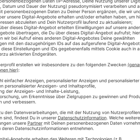
20 Menschen festgenommen
Anzeige
Update:
Die Polizei hat knapp 20 Menschen angetroffen und
ersten Überprüfung hat sich der Verdacht erhärtet,
aus Nicht-EU-Ländern handelt, die mit gefälschten Aus
arbeiten. Das meldet die Kreispolizei Borken.
Erstmeldung:
So viel Polizei wie heute (05.10.) sieht man am Dorf
Einsatz hat die Kreispolizei Verstärkung bekommen 
Dorf Münsterland sind Arbeiter aus Osteuropa unterge
oder haben Werksverträge und es besteht der Verdacht
womöglich mit gefälschten Papieren. Die Verdächtig