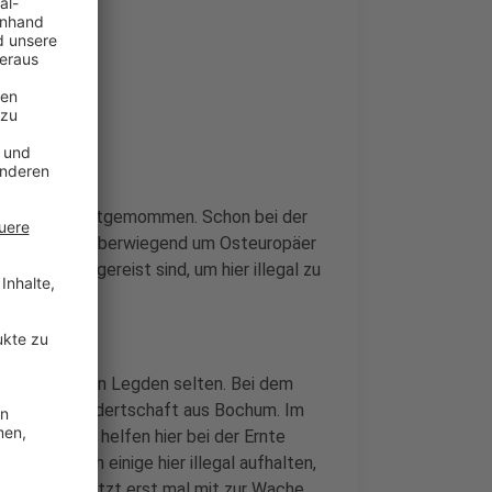
 vorläufig festgemommen. Schon bei der
 dass es sich überwiegend um Osteuropäer
weisen eingereist sind, um hier illegal zu
 Münsterland in Legden selten. Bei dem
von einer Hundertschaft aus Bochum. Im
bracht. Die helfen hier bei der Ernte
, dass sich einige hier illegal aufhalten,
en werden jetzt erst mal mit zur Wache