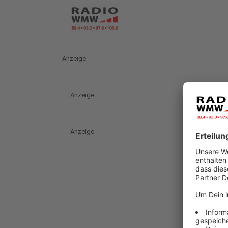
Anzeige
Anzeige
Anzeige