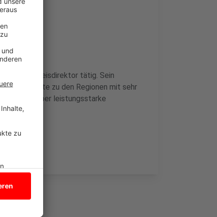
 als Oberkreisdirektor tätig. Sein
s Borken heute zu den Regionen mit sehr
gehört und über leistungsstarke