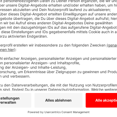
Ein Leben für die Region
Anzeige
Raimund Pingel, gebürtiger Hagener, war über 27 Jahre
Engagement trug maßgeblich dazu bei, dass der Krei
niedriger Arbeitslosenquote in Nordrhein-Westfalen 
mittelständische Betriebe verfügt.
Anzeige