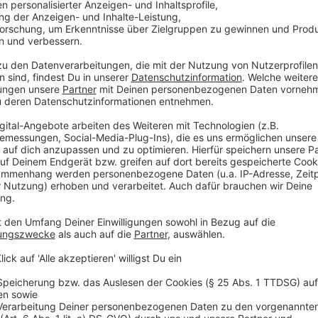
St. Ludgerus Weseke, Burlo, Borkenwirthe: Sternsing
Beachtung der Corona-Schutzverordnung mit Masken
unterwegs.
St. Georg Heiden: Sternsinger bauen vom 06. – 08.01
Gemeinde auf und da können Segensschilder und Auf
werden auf der Internetseite bekanntgegeben.
St. Martin Raesfeld: Sternsinger gehen als „stille S
und verteilen den Segensgruß in die Briefkästen.
Heilig Kreuz Heek: Sternsinger ziehen nicht von Hau
Sammeldosen in den Einzelhandelsgeschäften in Heek
Kirchen am 06.01. und 08./09.01.22. Dort können A
werden.
St. Otger Stadtlohn: Die Sternsingeraktion ist für de
sich noch nicht genügend Sternsinger gemeldet, um 