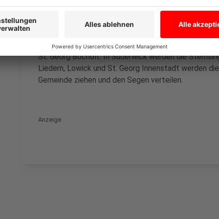
Liebfrauen Bocholt: Hausbesuche erfolgen nur nach 
Beachtung der A-H-A-Regeln. Vor und nach den Gott
Sternsinger „ihr“ Lied und verteilen Aufkleber mit 
Sternsingergruppen abwechselnd vor den Kirchen un
St. Georg Bocholt: In Suderwick werden die Sternsing
Liedern, Lowick und St. Georg Innenstadt werden die
Gemeinde ziehen und den Segen verteilen.
Anzeige