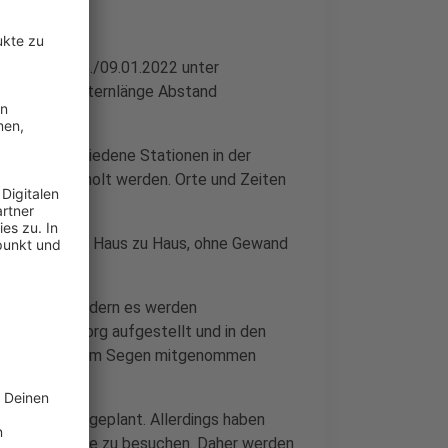
er sind am 08./09.01.2022 unter
 und einer Sternlänge Abstand
.2022 verschiedene Stationen in der
kleber abgeholt werden. Orte und Zeiten
ternsinger“ von Haus zu Haus, ohne Gewand
s zu Haus, sondern es werden
 und Nienborg aufgestellt und in den
ufkleber mit dem Segen mitgenommen
n 08.01.2022 geplant. Allerdings haben
alle Haushalte zu besuchen. Daher werden