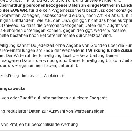
Sternsingerbriefe mit Aufkleber und Karten mit Info
St. Georg Vreden: 30 kleine Segens-Haltestellen sin
eingerichtet. In zahlreichen Bäckereien, Apotheken
03.-08.01.22 die Segenszettel erhalten und Spenden
Außerdem ist am Pfarrheim eine Sternsinger-Zentral
03.-08.01.22 geöffnet und man erhält dort die Segen
St. Vitus und St. Jakobus Südlohn/Oeding: Am 06.01.
Einhaltung der Corona-Schutzmaßnahmen von Haus z
dringend Sternsinger gesucht.
St. Mariä Himmelfahrt Ahaus: Am Samstag 08.01.202
gehen. Es sind allerdings wesentlich weniger als sons
Briefe verteilt mit Segensaufklebern und einem Ums
St. Pankratius/ St. Marien Gescher: Am Samstag 08.
Haus gehen. Die Corona-Schutzmaßnahmen werden 