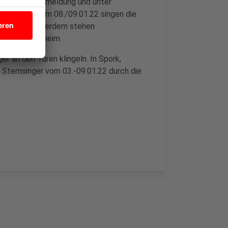
vorheriger Anmeldung und unter
esdiensten am 08./09.01.22 singen die
dem Segen. Außerdem stehen
d vorm Pfarrheim.
er an den Türen klingeln. In Spork,
 Sternsinger vom 03.-09.01.22 durch die