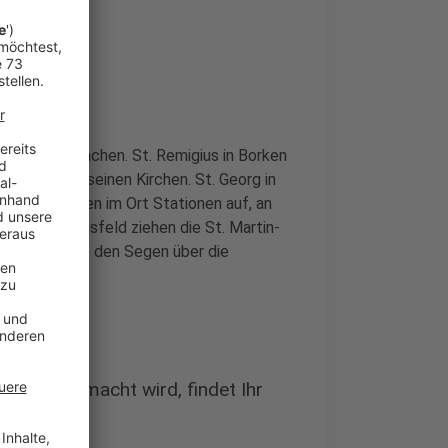
, was sie machen. St. Remigius in Borken
stütchen in seinen Kirchen. St. Georg in
denen Stellen im Ort Stationen auf, an
 Und in Raesfeld ziehen die St. Martin-
und verteilen den Segen über die
meinde gemacht wird, findet Ihr