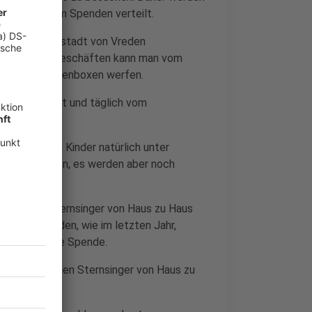
rmationen zum Spenden verteilt.
d in der Innenstadt von Vreden
, Banken und Geschäften kann man vom
 in die Spendenboxen werfen.
e eingerichtet und täglich vom
szettel.
2022 werden Kinder natürlich unter
u Haus ziehen, es werden aber noch
2 werden Sternsinger von Haus zu Haus
t, daher werden, wie im letzten Jahr,
chlag für eine Spende.
01.2022 werden Sternsinger von Haus zu
beachtet.