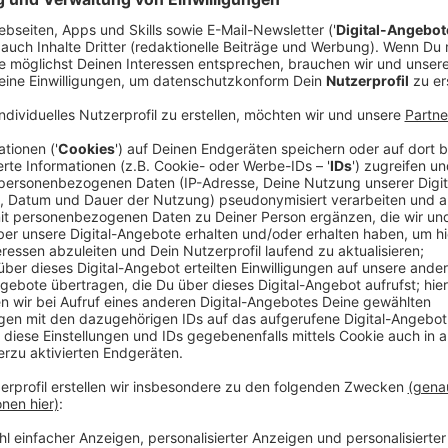
Von Tür zu Tür
Anzeige
Grundsätzlich entscheiden die Pfarrgemeinden selbst
zum Beispiel verteilt noch bis Sonntag (09.01.) Segen
Heiden baut von Donnerstag bis Samstag an verschie
denen Aufkleber und Segensschilder abgeholt werden.
Sternsinger ohne Gewand und still von Haus zu Haus 
Briefkästen.
Anzeige
Eine kleine Auswahl, was in welcher Pfarrge
hier:
Anzeige