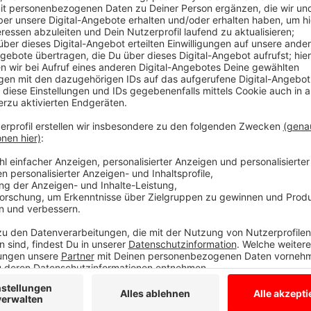
Anzeige
Rechnungen nicht mehr zahlen können
Anzeige
Der Winter wird ne harte Nuss, so fasst der Leiter d
Lage zusammen und aus Borken heisst es, wir sind 
mehr Nachfragen von Bürgern, die schon jetzt ihre R
Borken ist die Zahl der Kunden seit April um 100 Proz
Ausbruch des Krieges 75 Prozent mehr. Alle Ehrenamt
Tafeln jetzt auf Hilfe von außen angewiesen. Wer s
Lebensmittel zur Verfügung hat, kann sich gerne be
Kontaktdaten der einzelnen Tafeln in Bocholt, A
Gronau und findet Ihr hier.
Anzeige