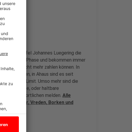
er Ahauser Tafel Johannes Luegering die
in einer heißen Phase und bekommen immer
echnungen nicht mehr zahlen können. In
ent gestiegen, in Ahaus sind es seit
ler sind am Limit. Umso mehr sind die
penden möchte, oder haltbare
i den Verantwortlichen melden.
Alle
haus, Gescher, Vreden, Borken und