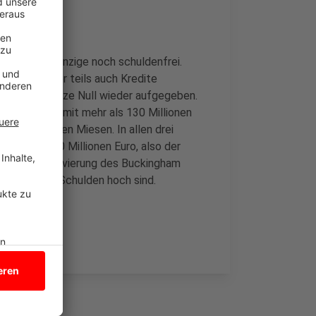
adt ist als einzige noch schuldenfrei.
, haben aber teils auch Kredite
 ihre schwarze Null wieder aufgegeben.
iter Bocholt mit mehr als 130 Millionen
ch tief in den Miesen. In allen drei
ro. Mit 430 Millionen Euro, also der
isch die Renovierung des Buckingham
 wie unsere Schulden hoch sind.