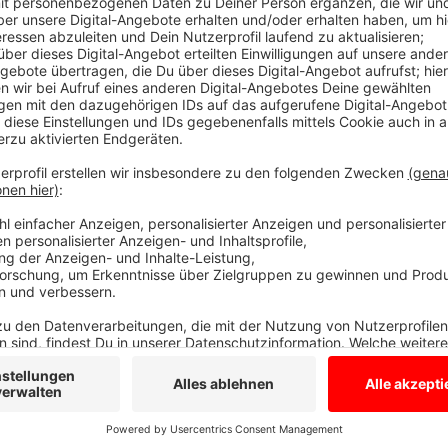
Anzeige
Der größte Sparfuchs hier bei uns bleibt Velen, die St
Borken, Raesfeld und Reken waren das zeitweise auch
beantragt, um Landesgelder zu bekommen, und damit
Die in Anführungsstrichen spendabelste Stadt ist we
Schulden. Aber auch Gronau und Gescher stecken ähnli
Städten liegt die Pro-Kopf-Verschuldung über 1800 Eu
Summe all unserer Schulden hätte mein rein theoret
Palace bezahlen können, denn die war genauso teuer
Anzeige