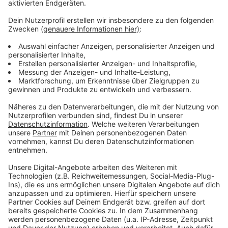
aus dem letzten Jahr benutzt wird, damit Städte und
Gemeinden entlastet werden. Mehr Geburten, mehr
Zuzüge und auch mehr Zuwanderung sorgen dafür,
dass wir mehr Wohnungen sowie U 3 Betreuungsplätze
brauchen. Außerdem hofft der Kreis Borken durch den
Ausbau der Pflegeausbildung auf frische Gesichter in
einer überaus gefragten Branche. Eine Sorge bleibt
aber doch: Nämlich die, dass aus den vielen
Kurarbeitern hier bei uns auf Dauer Arbeitslose werden
könnten. Noch stehen wir mit einer Arbeitslosenquote
von 3,8 Prozent allerdings sehr gut da, denn das ist
eine der niedrigsten Quoten in ganz NRW.
Anzeige