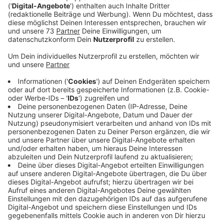
obwohl über die Finanzen und Herausforderungen
für's nächste Jahr gesprochen wurde.
Veröffentlicht:
Freitag, 18.12.2020 06:09
Anzeige
Arbeitslosenquote von 3,8 Prozent
Anzeige
Ganz vorne steht natürlich weiter die
Coronabekämpfung und weiteres medizinisches
Personal, damit wir die Pandemie in den Griff kriegen
und viele Mitarbeiter die am Rande ihrer
Leistungsfähigkeit stehen, mal eine Pause bekommen.
Finanziell lässt sich das alles gut regeln, durch
Zuschüsse vom Staat, aber auch weil der Überschuss