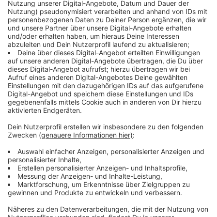
geltenden Maßnahmen reichen nicht aus, den
Trend zu stoppen."
Nötig sei unter anderem ein strengeres
Kontaktverbot. Ein Lockdown mit weitreichenden
Einschränkungen des gesamten öffentlichen Lebens
müsse aber vermieden werden. Bildung und Wirtschaft
sollten nicht eingeschränkt werden. Laschet fordert
bundeseinheitliche Beschlüsse, um einen weiten
Lockdown verhindern zu können. Eins ist ihm dabei
besonders wichtig:
"Das Entscheidende sind nicht die Beschlüsse,
sondern das Verhalten der Menschen, die jetzt
ihre Kontakte wieder beschränken müssen."
Die Gastronomen bei uns im Westmünsterland hoffen,
dass das nicht auch bedeutet, dass sie schließen