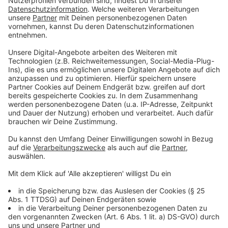
müssen, sagt auch Klaus Niewöhner vom Restaurant
„Burghof Niewöhner-Schnell“ in Ahaus-Ottenstein:
"Wir haben schon beim ersten Lockdown viel
investiert, wir haben ein Hygienekonzept
entwickelt mit Spuckschutz und
Desinfektionsspender angeschafft, und die
großen Veranstaltungen alle abgesagt. Laut RKI
gibt es ja gerade mal 0,5% Neuinfektionen in der
Gastronomie, also haben wir das eigentlich wohl
gut im Griff hier."
Der Gastronom kritisiert auch die aktuellen Regeln
zum Teil:
"Nach dieser Sperrstunden-Verordnung gehen
die Gäste meist alle privat noch weiter feiern, das
ist ja auch nicht Sinn und Zweck der Sache.