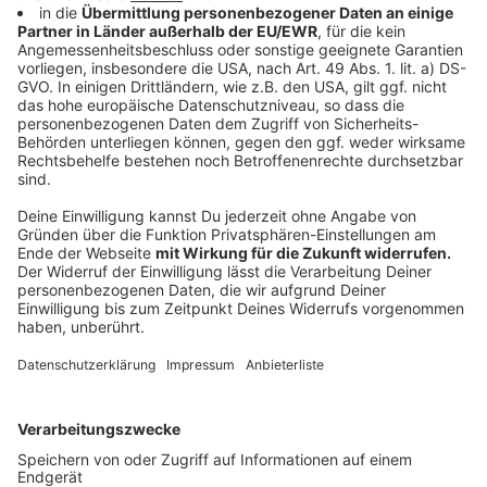
Wenn, dann sollte man grundsätzlich alles für 14
Tage runterfahren."
Auch Landrat Kai Zwicker wird die Gespräche genau
verfolgen. Für ihn wäre ein möglicher Gastro-
Lockdown das falsche Signal:
"Denn dort werden die Hygienevorschriften
deutlich mehr eingehalten, als wenn man am
Ende Menschen ins Private treibt. Es ist besser,
wenn sich Menschen im Restaurant unter
Hygienebedingungen kontrolliert - auch durch
die Ordnungsämter - aufhalten, als unkontrolliert
mit vielen im privaten Bereich.
Sollte der Gastro-Lockdown kommen, würde das wohl
für viele Restaurants, Cafés und Kneipen das Aus