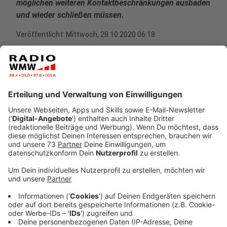
möglichen weiteren Kontaktbeschränkungen ausbaden
und wieder schließen müssen.
Veröffentlicht:
Mittwoch, 28.10.2020 06:18
Anzeige
Landrat Zwicker gegen Gastro-Lockdown
Anzeige
Rückendeckung bekommen unsere Gastronomen von
Landrat Kai Zwicker. Nordrhein-Westfalens
Ministerpräsident Armin Laschet hat sich alarmiert
über die Corona-Infektionslage geäußert:
"Die Lage ist sehr, sehr ernst. Die bisher