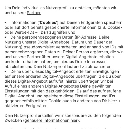
Anzeige
Heute von 8 bis 13 Uhr
Anzeige
Heute(04.08) von 8 bis 13 Uhr können wir in der
Stadtlohner Innenstadt wieder handeln und kaufen
was das Zeug hält. Natürlich corona-konform. Mit
Schutzmaske und 1,5 Meter Abstand. Ansonsten läuft
aber alles wie gehabt: Jeden 1. Dienstag im Monat ist
jetzt wieder Krammarkt.
Anzeige