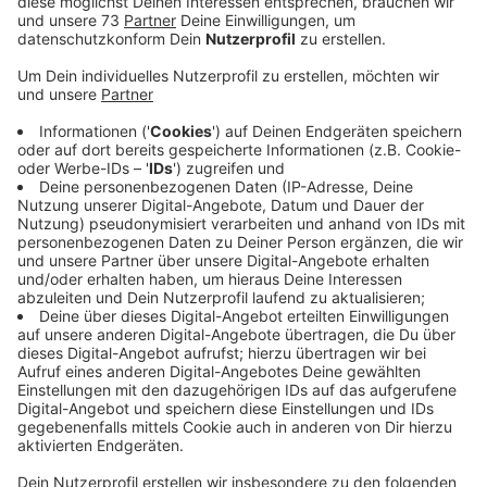
Fördervereins haben einen Kooperationsvertrag
unterzeichnet und auch einen Mietvertrag.
Veröffentlicht:
Freitag, 24.09.2021 15:38
Anzeige
Meilenstein zur Isselburger Gesamtschule
Anzeige
Freude bei allen, die sich für eine private
Gesamtschule in Isselburg eingesetzt haben.
Vertreter des Schulträgers, der Stadt und des
Fördervereins haben einen Kooperationsvertrag und
einen Mietvertrag unterschrieben. Es fehlt nur noch ein
Nutzungsvertrag für die Sporthalle sowie die
Genehmigung der Bezirksregierung Münster. Die neue