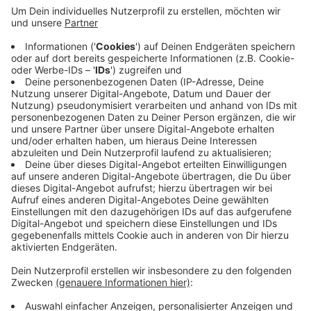
Munition aus 1. oder 2. Weltkrieg
Anzeige
Laut Polizei war die Waffe am Vormittag in Lowick an
der Bekendorfsweide entdeckt worden.
Sprengstoffexperten des LKA holten sie dort ab und
brachten sie in den Außenbereich, um sie dort
kontrolliert hochgehen zu lassen.
Anzeige
Anzeige