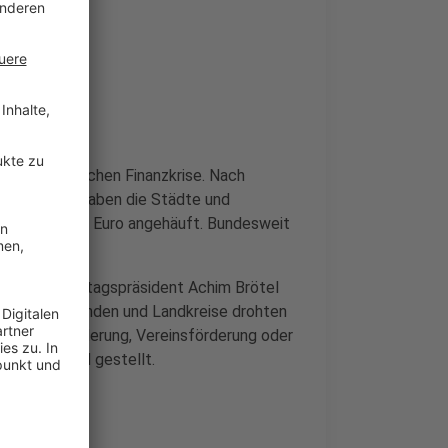
iner historischen Finanzkrise. Nach
rer Städte“ haben die Städte und
elf Milliarden Euro angehäuft. Bundesweit
n. Landkreistagspräsident Achim Brötel
tädte, Gemeinden und Landkreise drohten
wie Kulturförderung, Vereinsförderung oder
n Prüfstand gestellt.