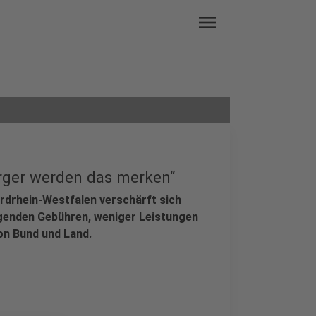
menu
rger werden das merken“
ordrhein-Westfalen verschärft sich
genden Gebühren, weniger Leistungen
von Bund und Land.