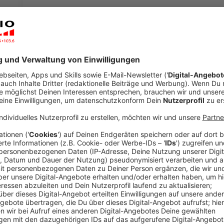
Das Interview mit Martin Murrack, Stadtdir
Anzeige
Im Interview mit José Narciandi schildert Martin Mu
Stadt Duisburg, welche Folgen die aktuelle Finanznot
es in NRW momentan vielen Städten und Gemeinden
Anzeige
José Narciandi
Interview Martin Murrack, Sta