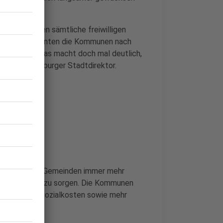
ht aus. Würden sämtliche freiwilligen
estrichen, könnten die Kommunen nach
usgleichen. „Das macht doch mal deutlich,
agte der Duisburger Stadtdirektor.
n Städten und Gemeinden immer mehr
 Finanzierung zu sorgen. Die Kommunen
igung an den Sozialkosten sowie mehr