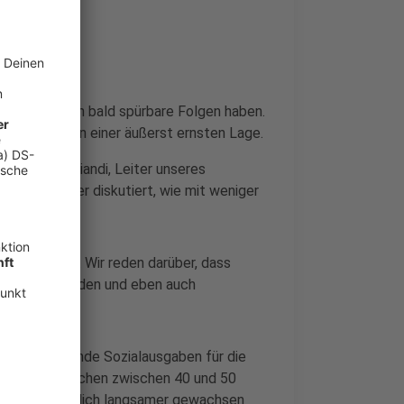
er Druck
robleme schon bald spürbare Folgen haben.
k spricht von einer äußerst ernsten Lage.
it José Narciandi, Leiter unseres
usern darüber diskutiert, wie mit weniger
ohnerparken. Wir reden darüber, dass
n teurer werden und eben auch
n.“
stark steigende Sozialausgaben für die
en sie inzwischen zwischen 40 und 50
Einnahmen deutlich langsamer gewachsen