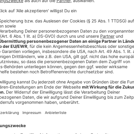
Gebühren steigen, Investitionen geraten unt
Anzeige
Für die Menschen vor Ort könnten die finanziellen P
Duisburgs Stadtdirektor und Kämmerer Martin Murrac
„Hier brennt der Baum“, sagte Murrack im Gespräch m
Landtagsstudios. Bereits heute werde in vielen Rathä
Geld ausgekommen werden könne.
„Wir reden über Parkgebühren, wir reden über Anw
mitunter Kita-Gebühren, offene Ganztagsgebühre
städtische Services eingeschränkt werden müsse
Nach Angaben des Aktionsbündnisses sind vor allem 
Schieflage verantwortlich. In vielen Kommunen mach
Prozent der Haushalte aus. Gleichzeitig seien die 