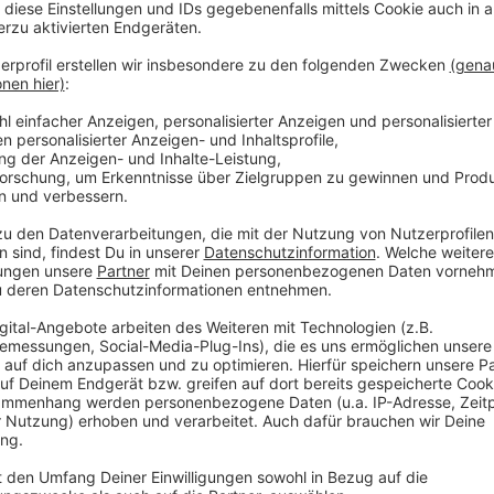
Anzeige
Städte sehen sich am Limit
Anzeige
Die Kommunen in Nordrhein-Westfalen sehen sich in e
Angaben des Aktionsbündnisses „Für die Würde unse
Gemeinden im vergangenen Jahr ein Defizit von rund 
liegt das Minus bei etwa 32 Milliarden Euro.
Auch der Deutsche Landkreistag warnt vor den Folge
sagte vor der Jahresversammlung des Verbandes, S
handlungsunfähig zu werden. Freiwillige Leistungen 
der öffentliche Nahverkehr würden zunehmend auf de
Anzeige