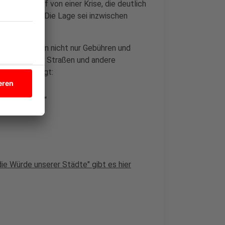
n Düsseldorf von einer Krise, die deutlich
r Kommunen. Die Lage sei inzwischen
tzung werden nicht nur Gebühren und
chulen, Kitas, Straßen und andere
 ist überzeugt:
 Fall merken.“
e Würde unserer Städte" gibt es hier