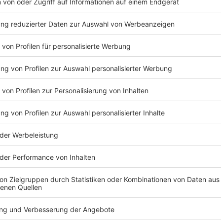
als die Ausgaben.
Dabei, so Murrack, reiche selbst radikales Sparen nic
Leistungen wie Kultur, Sport oder Musikangebote g
seinen Angaben nur rund 70 Prozent ihres Defizits a
dass hier wirklich Bund und Länder gefordert sind“, s
Anzeige
Kommunen fordern mehr Unterstützung
Anzeige
Das Aktionsbündnis wirft Bund und Ländern vor, de
Aufgaben zu übertragen, ohne für eine ausreichende
fordern deshalb unter anderem eine stärkere Beteil
finanzielle Spielräume vor Ort.