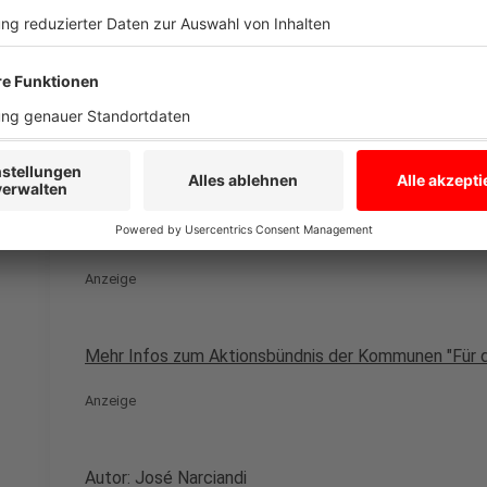
Finanzwissenschaftler Martin Junkernheinrich sprach i
schwerwiegender sei als frühere Finanzprobleme de
„deutlich dramatischer als früher“.
Die Sorge der Kommunen: Ohne zusätzliche Unterstü
Steuern steigen. Auch notwendige Investitionen in S
Infrastruktur könnten aufgeschoben werden. Murrack
„Die Bürgerinnen und Bürger werden das auf jeden
Anzeige
Mehr Infos zum Aktionsbündnis der Kommunen "Für di
Anzeige
Autor: José Narciandi