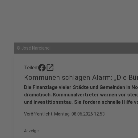
©
José Narciandi
open_in_new
Teilen:
Kommunen schlagen Alarm: „Die Bü
Die Finanzlage vieler Städte und Gemeinden in N
dramatisch. Kommunalvertreter warnen vor stei
und Investitionsstau. Sie fordern schnelle Hilfe 
Veröffentlicht:
Montag, 08.06.2026 12:53
Anzeige