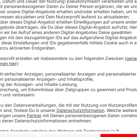
Komische Weihnachten mit Guido Cantz: "Kne
Anzeige
Ob überfüllter Weihnachtsmarkt, der Geschenkewahn
eigentlich Knecht Ruprecht heutzutage?" Guido nimm
besondere Weise zur Brust. Damit feiern wir im Pro
Tag eine kleine Bescherung. In diesem Sinne, schön
Guido ist aktuell auch auf Tour mit seinem Program
Infos