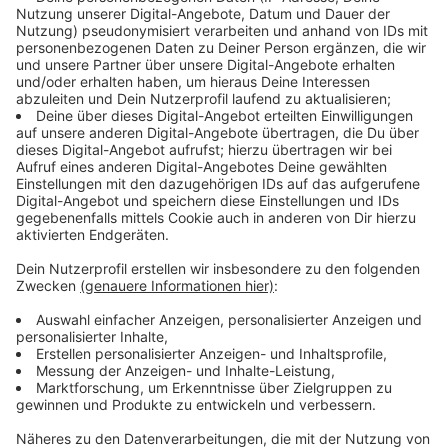
noch unklar.
Das Video von dem ungewöhnlichen
Streif am Nachthimmel könnt Ihr Euch hier selber
anschauen!
Anzeige
Update: Entwarnung durch Polizei
Anzeige
Die Kölner Polizei hat soeben eine neue beruhigende
Meldung mitgeteilt. Es hat sich bei dem Ereignis heute
Nacht, um einen amerikanischen Satelliten gehandelt,
der gezielt zum Absturz gebracht worden ist.
Anzeige