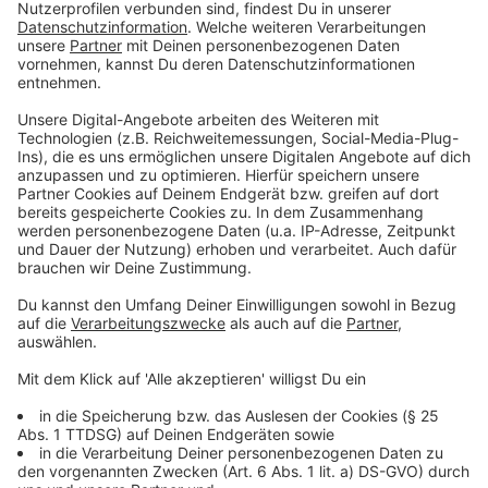
Update (11:03 Uhr): Bestätigung durch
SpaceX
Anzeige
Das Unternehmen SpaceX von Elon Musk hat bekannt
gegeben, dass eine
Falcon-9-Rakete 23 Starlink-
Satelliten in die erdnahe Umlaufbahn gebracht haben
soll. Auf Deutschland sollen keine Trümmerteile
gefallen sein und es wird vermutet, dass die Teile im
Pazifik landen werden.
Anzeige
Mitschnitte der Morningshow zum Thema:
Helle Lichter am Nachthimmel
Anzeige