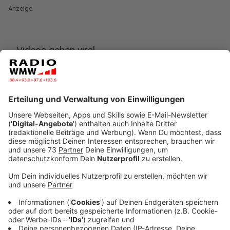
Anzeige
Videos gehen viral
Anzeige
Die Videos von heute Nacht machen gerade Runden im
Netz und darauf können leuchtende Streifen am
Nachthimmel erkannt werden. Nicht nur über unserem
Westmünsterland, sondern auch an andere Stellen in
Deutschland konnte diese besondere Himmelslage
beobachtet werden. Einige Personen glauben es
handelt sich um Kometen und Andere vergleichen es
mit den leuchtende Streifen im August im letztem
Jahr, wo es sich um Teile des Starling-Satelliten
gehandelt hat, der verglüht ist. Ob das Ereignis von
heute Nacht eine gleiche Situation widerspiegelt ist