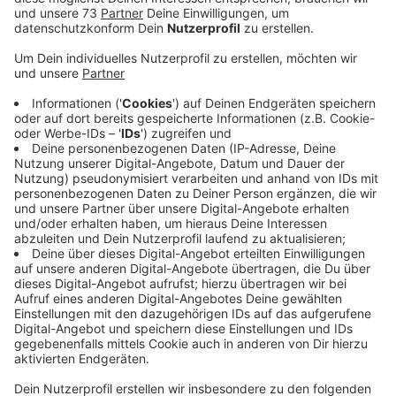
Veröffentlicht:
Donnerstag, 10.08.2023 16:07
Anzeige
Rekord-Juli fürs Bocholter Bahia
Anzeige
Das regnerische Wetter der letzten Wochen hat den
Kombibädern in Ahaus, Borken und Bocholt deutlich
mehr Besucher beschert. Das Bocholter Bahia z.B.
meldet für den Juli mehr als 60.000 Gäste, das ist
neuer Monats-Rekord in der 30-jährigen Geschichte
des Bades. Bei den reinen Freibädern hier im Kreis hat
der Sommer stark angefangen und dann stark
nachgelassen. Nun ruhen die Hoffnungen auf einer
guten Nachsaison, sagte man uns. In Rhede hat