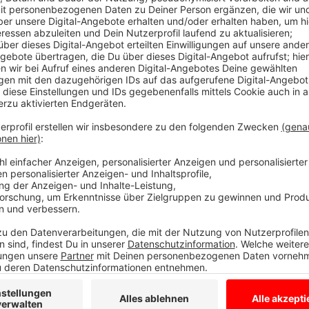
Comedy
Koalitions-Bingo: "Geschache
Anzeige
Die einen haben gefeiert, die anderen hätten gerne 
sich selbst entlassen, bevor es andere tun. Deutsch
jetzt irgendwie eine funktionierende Regierung auf d
aus den ganzen Schul- und Kindergarten-Gruppen gel
mit einer WhatsApp-Gruppe.
Anzeige