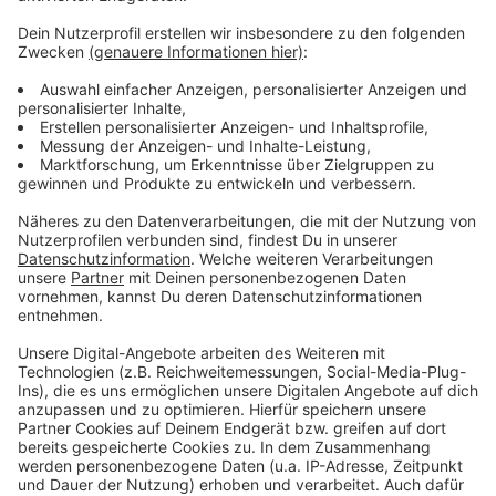
Die einen haben gefeiert, die anderen hätten gerne
etwas gefeiert und wieder andere haben sich selbst
entlassen, bevor es andere tun. Deutschland hat
gewählt - Friedrich Merz muss jetzt irgendwie eine
funktionierende Regierung auf die Beine stellen. Und
wenn wir doch eins aus den ganzen Schul- und
Kindergarten-Gruppen gelernt haben, organisieren geht
am besten mit einer WhatsApp-Gruppe.
Anzeige
Anzeige