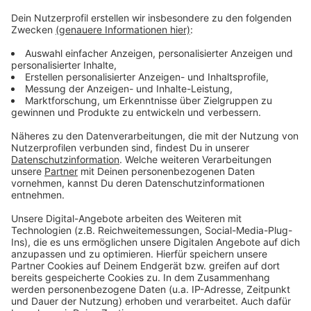
Die einen haben gefeiert, die anderen hätten gerne
etwas gefeiert und wieder andere haben sich selbst
entlassen, bevor es andere tun. Deutschland hat
gewählt - Friedrich Merz muss jetzt irgendwie eine
funktionierende Regierung auf die Beine stellen. Und
wenn wir doch eins aus den ganzen Schul- und
Kindergarten-Gruppen gelernt haben, organisieren geht
am besten mit einer WhatsApp-Gruppe.
Anzeige
Anzeige