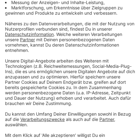
• Besuche sind nur durch vom Patienten zuvor
namentlich benannte Personen möglich.
• Besucher dürfen keine grippalen Symptome wie
Husten, Schnupfen, Fieber oder Halsschmerzen
aufweisen und keinen Kontakt zu einer mit SARS-CoV-
2 infizierten Person gehabt haben.
• Die Besuchszeiten werden generell für den
Nachmittag vorgesehen. Weil dies an den einzelnen
Krankenhausstandorten unterschiedlich geregelt sein
kann, wird auf die dort gültigen
Festlegungen verwiesen.
• Im Krankenhaus und insbesondere in den
Patientenzimmern ist durchgängig der