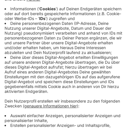
Klinikums bereits ab kommenden Mittwoch
02.Dezember 2020). Pro Tag und Patient ist
maximal ein Besucher erlaubt, der darf bis zu 30
Minuten bleiben. Wenn jemand nur wenige Tage im
Krankenhaus liegt, bittet das Klinikum
Westmünsterland darum, den Patienten wenns geht
anzurufen statt zu besuchen.
Anzeige
Die Regeln im Überblick
Anzeige
• Pro Tag und Patient ist max. ein Besucher erlaubt.
• Die Besuchszeit in der Klinik ist auf maximal 30
Minuten beschränkt.