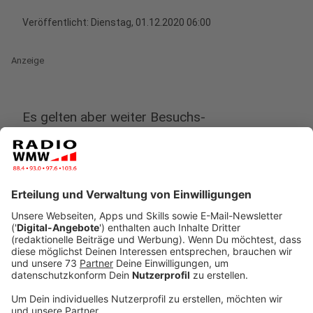
Veröffentlicht:
Dienstag, 01.12.2020 06:00
Anzeige
Es gelten aber weiter Besuchs-
Einschränkungen
Anzeige
Die Zahl der Neuinfektionen bei uns im Kreis Borken
sinkt langsam. Deshalb will das Klinikum
Westmüsterland sein generelles Besuchsverbot
aufheben. Das heißt, die Patienten dürfen bald wieder
besucht werden, allerdings nur eingeschränkt. Im
Borkener Marien-Hospital gilt das ab dem 7.
Dezember, in allen anderen Krankenhäusern des