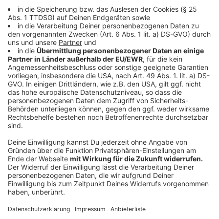
Mund-Nasen-Schutz zu tragen.
• Besuche auf den Isolierstationen sind leider nicht
möglich.
• Die Krankenhäuser sind nach der
Coronaschutzverordnung des Landes NRW dazu
verpflichtet,
die Kontaktdaten der Besucher zu erfassen und zu
speichern, um sie im Falle einer eventuellen
Anforderung an die Gesundheitsbehörden weitergeben
zu können.
• Besucher müssen sich im Eingangsbereich die Hände
desinfizieren.
• Es ist immer der kürzeste Weg vom Eingang zum
Patientenzimmer und wieder zurück zu nehmen