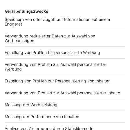
und ein unnötiger Aufenthalt im Krankenhausgebäude
zu vermeiden.
• Besucher müssen mindestens 1,5 Meter Abstand zu
Nicht-Angehörigen einhalten.
• In Mehrbettzimmern ist kein gleichzeitiger Besuch
möglich. Soweit medizinische, soziale oder
palliativmedizinische Gründe eine Ausnahme notwendig
machen, können nach vorheriger
Absprache im Einzelfall Ausnahmen von der
bestehenden Besuchsregelung zugelassen werden.
Gesonderte Regelungen bestehen auch für
Teilbereiche der Krankenhäuser, wie z.B. der Klinik für
Kinder- und Jugendmedizin. Wenn das aktuelle
Infektionsgeschehen dies erfordert, können für