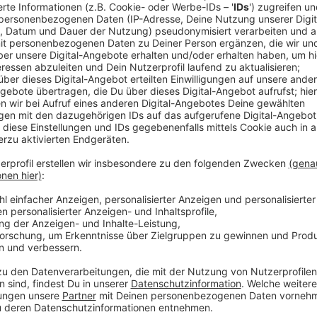
Die meisten von uns genießen das tolle Wetter. Endli
Hotpants und das bauchfreie Top! Doch in der Schul
auch von den Mitschülern gibt es schon mal dumme
Schulen in NRW über eine Kleiderordnung nach. An s
das Thema noch relativ entspannt, aber die erste Sc
Kleiderordnung eingeführt. An der Sekundarschule in 
verboten. Schulleiterin Gisela Huning betont aber, d
etwas zu verbieten. Es geht nur darum einen Dressc
Schüler als auch die Lehrer wohlfühlen. Die Kleider
Schülern und Eltern bei der Schulkonferenz beschlos
Anzeige
Umfrage mit Schülern zur Kleiderordnung