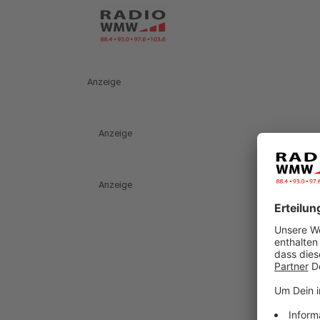
Anzeige
Anzeige
Anzeige