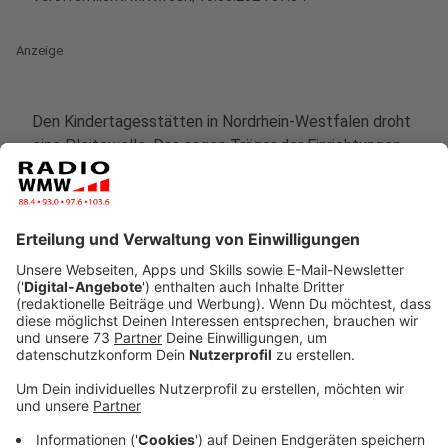
Anzeige
Den Kindertagesstätten in Nordrhein-Westfalen droht
eine Pleitewelle. Das sagen Träger der Einrichtungen
schon seit über einem Jahr immer wieder - nur gehört
werden sie nicht so richtig. Bei einer Demonstration
am Mittwoch (15. Mai 2024) unter dem Motto
"Rettet
die Kitas in NRW"
wollen sie der
Landesfamilienministerin Josefine Paul eine
Unterschriftensammlung überreichen,
damit die Kitas
mehr Geld bekommen
Anzeige