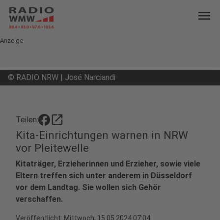
menu
Anzeige
©
RADIO NRW | José Narciandi
open_in_new
Teilen:
Kita-Einrichtungen warnen in NRW
vor Pleitewelle
Kitaträger, Erzieherinnen und Erzieher, sowie viele
Eltern treffen sich unter anderem in Düsseldorf
vor dem Landtag. Sie wollen sich Gehör
verschaffen.
Veröffentlicht:
Mittwoch, 15.05.2024 07:04