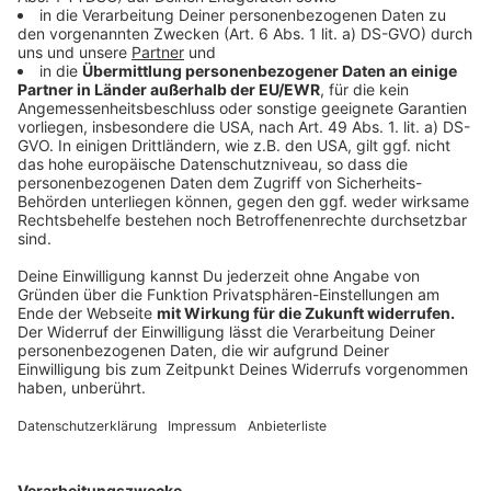
Pauschale. Nur sind in den vergangenen anderthalb
Jahren die Kosten dermaßen explodiert, dass diese
Pauschale für die Finanzierung nicht mehr reicht. Vor
allem Personal- und Energiekosten sind massiv
gestiegen. Vielen Kitas droht die Pleite. Oder sie
müssen tricksen, machen an zwei von fünf Tagen
dicht. Das löst dementsprechend viel Frust aus. Bis zu
30.000 Unterschriften werden bei der Aktion nun wohl
gesammelt.
Anzeige
Der Plan des Familienministeriums
Anzeige
Aus dem zuständigen Familienministerium heißt es,
dass man die Pauschale erhöhen wird - ab August