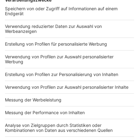
2024 um etwa 10 Prozent. 100 Millionen Euro sollen
als Überbrückungshilfe zur Verfügung stehen. Viele
Kitaträger kritisieren, dass diese Summer immer noch
nicht reicht.
Rechnet man die 100 Millionen Euro auf alle Kitas im
Land um, bekommt jede Einrichtung etwa 12.500 Euro.
Viel ist das auf den zweiten Blick nicht. Das Bündnis
will, dass die Landesregierung schneller reagiert.
Beispielsweise sollen bei höheren Tarifabschlüssen für
die Erzieherinnen und Erzieher die Pauschale sofort
erhöht werdenn - nicht erst nach ein paar Monaten.
Autoren: Joachim Schultheis & Jose Narciandi
Anzeige