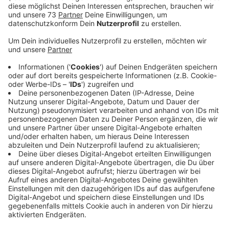
Anzeige
220.000 Euro Investition
Anzeige
Bei medizinischen Notfällen heißt es für die
Einsatzkräfte einen kühlen Kopf zu bewahren. Geht es
um ein Kind, steigt der Druck und die Situation kann für
alle Beteiligten sehr belastend sein. Deshalb gibt es
jetzt einen neuen Kindernotfallkoffer für die
Rettungsdienste hier im Westmünsterland. In dem ist -
auf einen Griff - alles drin, was Rettungskräfte und
Notärzte für einen zum Glück seltenen Kindernotfall
benötigen. Die Koffer sind alle gleich und nach den
neuesten Erkenntnissen ausgestattet, meldet die