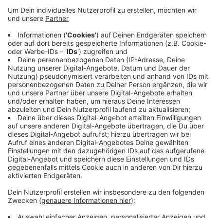
Ahauser Spende für Musikprojekte genutzt
Anzeige
Die kamen beim Ahauser Drumstrong-Event im Mai
zusammen. Jetzt wurde der Spendenscheck
übergeben. Das Geld wird für Musikprojekte
krebskranker Kinder eingesetzt und verbleibt so im
musikalischen Kontext, hieß es von der
Kinderkrebshilfe.
Anzeige