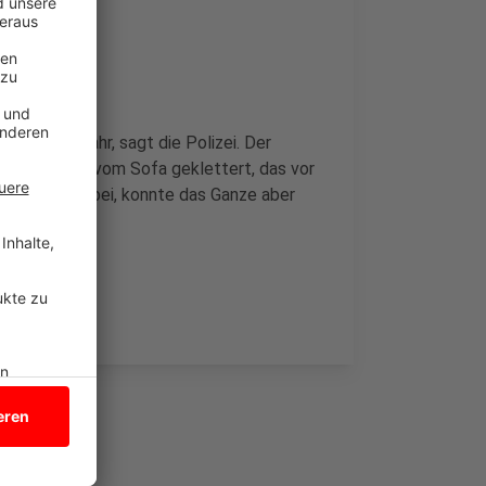
n Lebensgefahr, sagt die Polizei. Der
uf die Lehne vom Sofa geklettert, das vor
war auch dabei, konnte das Ganze aber