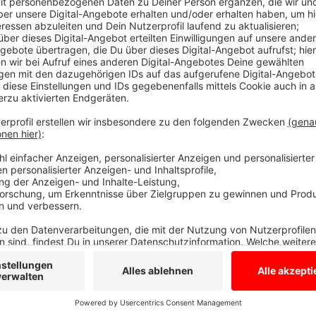
Auf Sofalehne geklettert
Anzeige
Er liegt aktuell im Krankenhaus, schwebt aber nicht i
Kleine wollte wohl seiner Katze hinterher und dazu a
dem offenen Fenster stand. Seine große Schwester 
nicht mehr verhindern.
Anzeige