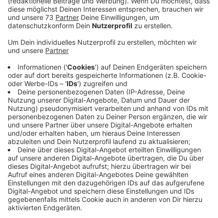
Anzeige
Der Narrenlauf bietet 3 verschiedene
Streckenlängen an
Anzeige
Einmal im Jahr veranstaltet die KG Klein aber Fein aus
Bocholt einen Narrenlauf über 3, 5 und 11 Km. Daran
kann jeder teilnehmen. Der nächste ist übrigens am
3.Februar 2024 geplant. Pro Läufer gehen mindestens
5 Euro in den Spendentopf. Am diesjährigen Lauf hat
sich auch die damalige Rheder Karnevalsprinzessin und
RADIO WMW-Morningshowmoderatorin, Silvia Ochlast,
beteiligt. Jeder Läufer hat einen Finisher Orden
bekommen.
Anzeige