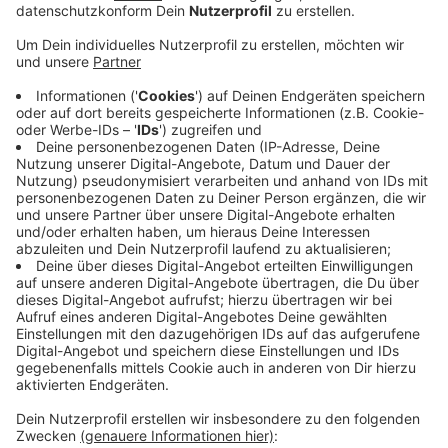
Veröffentlicht:
Freitag, 12.04.2024 15:46
Anzeige
Der Kennzeichenhalter zeigt das Stadtlogo
und die Skyline von Vreden
Anzeige
Auf dem Kennzeichenhalter sind das Stadtlogo, die
Skyline von Vreden und der Claim "Vreden verbindet"
zu sehen. Auch die Autos der Stadtverwaltung sollen
künftig damit fahren. Es gibt die Kennzeichenhalter
beim Tourist-Info im KULT und auch im
Online-Shop
des Stadtmarketings Vreden.
Anzeige