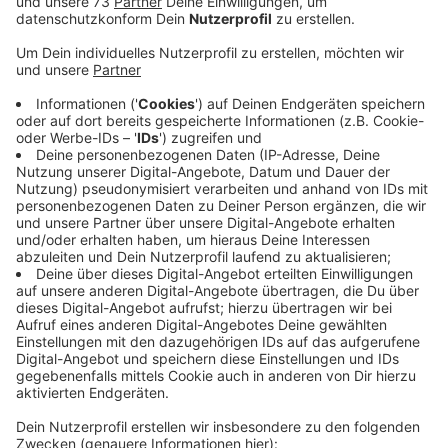
Anzeige
Keine Brandstiftung
Anzeige
Nach dem Brand einer Tenne in der Nienborger
Bauerschaft Wichum konnte die genaue Ursache nicht
festgestellt werden. Wir haben aber keine Hinweise
auf eine vorsätzliche Brandstiftung gefunden, meldet
die Polizei. Rund 100 Feuerwehrleute waren bei dem
Brand in der Nacht im Einsatz. Die ehemalige Scheune
wurde durch das Feuer komplett zerstört. Außerdem
wurden zwei Trecker und eine Werkbank beschädigt.
Die Polizei schätzt den Schaden auf eine halbe Million
Euro.